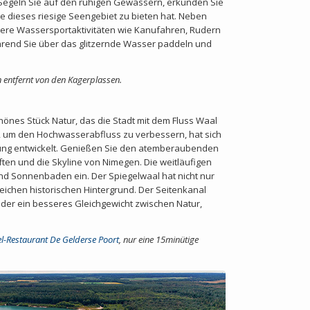
 Segeln Sie auf den ruhigen Gewässern, erkunden Sie
e dieses riesige Seengebiet zu bieten hat. Neben
dere Wassersportaktivitäten wie Kanufahren, Rudern
ährend Sie über das glitzernde Wasser paddeln und
n entfernt von den Kagerplassen.
hönes Stück Natur, das die Stadt mit dem Fluss Waal
t, um den Hochwasserabfluss zu verbessern, hat sich
nung entwickelt. Genießen Sie den atemberaubenden
ten und die Skyline von Nimegen. Die weitläufigen
d Sonnenbaden ein. Der Spiegelwaal hat nicht nur
ichen historischen Hintergrund. Der Seitenkanal
er ein besseres Gleichgewicht zwischen Natur,
el-Restaurant De Gelderse Poort
,
nur eine 15minütige