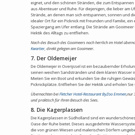
eignet, und den schönen Stränden, die zum Entspannen 
aus Abenteuer und Ruhe. Für diejenigen, die lieber am 
Strände, an denen man sich entspannen, sonnen und die 
idealer Ort für ein Picknick mit Freunden und Familie, e
Spaziergang am Ufer entlang. Die Strände am Gooimeer b
Hektik des Alltags zu entfliehen.
Nach des Besuch des Gooimeers noch herrlich im Hotel überna
Kwartier
, direkt gelegen am Gooimeer.
7. Der Oldemeijer
De Oldemeijer in Overijssel ist ein bezaubernder Erholu
seinen weichen Sandstränden und dem klaren Wasser is
Mieten Sie ein Boot und erkunden Sie die ruhigen Gew
Picknickplätze. Entfliehen Sie der Hektik und erholen Sie
Übernachten bei
Fletcher Hotel-Restaurant ByZoo Emmen
,
nur 
und praktisch für Ihren Besuch des Sees.
8. Die Kagerplassen
Die Kagerplassen in Südholland sind ein wunderschönes
Oase der Ruhe bietet. Dieses ausgedehnte Wassersyste
die von grünen Wiesen und malerischen Dörfern umgebe