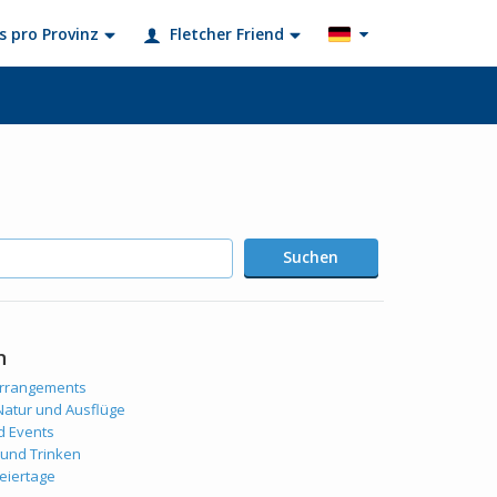
s pro Provinz
Fletcher Friend
Suchen
n
Arrangements
 Natur und Ausflüge
d Events
 und Trinken
eiertage