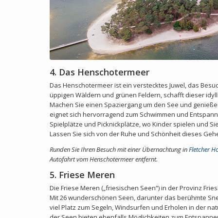
4. Das Henschotermeer
Das Henschotermeer ist ein verstecktes Juwel, das Bes
üppigen Wäldern und grünen Feldern, schafft dieser idyl
Machen Sie einen Spaziergang um den See und genießen
eignet sich hervorragend zum Schwimmen und Entspanne
Spielplätze und Picknickplätze, wo Kinder spielen und Si
Lassen Sie sich von der Ruhe und Schönheit dieses Gehe
Runden Sie Ihren Besuch mit einer Übernachtung
in
Fletcher H
Autofahrt vom Henschotermeer entfernt.
5. Friese Meren
Die Friese Meren („friesischen Seen“) in der Provinz Frie
Mit 26 wunderschönen Seen, darunter das berühmte Sne
viel Platz zum Segeln, Windsurfen und Erholen in der n
der Seen bieten ebenfalls Möglichkeiten zum Entspanne