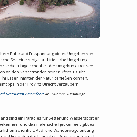
uchern Ruhe und Entspannung bietet. Umgeben von
lische See eine ruhige und friedliche Umgebung.
 Sie die ruhige Schönheit der Umgebung. Der See
n an den Sandstränden seiner Ufern. Es gibt
e ihr Essen inmitten der Natur genießen können.
imtipps in der Provinz Utrecht verzaubern.
otel-Restaurant Amersfoort
ab.
Nur eine 10minütige
sland sind ein Paradies für Segler und Wassersportler.
ekermeer und das malerische Tjeukemeer, gibt es
atürlichen Schönheit. Rad- und Wanderwege entlang
n und Erkunden der Landschaft. Verpassen Sie nicht