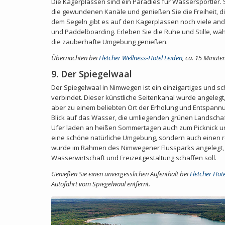
Die Kagerplassen sind ein Paradies für Wassersportler.
die gewundenen Kanäle und genießen Sie die Freiheit, di
dem Segeln gibt es auf den Kagerplassen noch viele an
und Paddelboarding. Erleben Sie die Ruhe und Stille, w
die zauberhafte Umgebung genießen.
Übernachten bei
Fletcher Wellness-Hotel Leiden
,
ca. 15 Minute
9. Der Spiegelwaal
Der Spiegelwaal in Nimwegen ist ein einzigartiges und sc
verbindet. Dieser künstliche Seitenkanal wurde angeleg
aber zu einem beliebten Ort der Erholung und Entspan
Blick auf das Wasser, die umliegenden grünen Landschaf
Ufer laden an heißen Sommertagen auch zum Picknick un
eine schöne natürliche Umgebung, sondern auch einen re
wurde im Rahmen des Nimwegener Flussparks angelegt, d
Wasserwirtschaft und Freizeitgestaltung schaffen soll.
Genießen Sie einen unvergesslichen Aufenthalt bei
Fletcher Hot
Autofahrt vom Spiegelwaal entfernt.