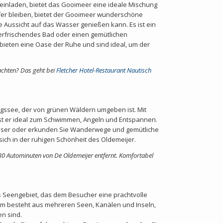
einladen, bietet das Gooimeer eine ideale Mischung
Ufer bleiben, bietet der Gooimeer wunderschöne
Aussicht auf das Wasser genießen kann. Es ist ein
in erfrischendes Bad oder einen gemütlichen
ieten eine Oase der Ruhe und sind ideal, um der
chten? Das geht bei
Fletcher Hotel-Restaurant Nautisch
ngssee, der von grünen Wäldern umgeben ist. Mit
t er ideal zum Schwimmen, Angeln und Entspannen.
ässer oder erkunden Sie Wanderwege und gemütliche
 sich in der ruhigen Schönheit des Oldemeijer.
30 Autominuten von De Oldemeijer entfernt. Komfortabel
 Seengebiet, das dem Besucher eine prachtvolle
m besteht aus mehreren Seen, Kanälen und Inseln,
n sind.