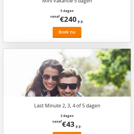
Mini Vakantie 5 dagen
5 dagen
€240
vanaf
p.p.
Boek nu
Last Minute 2, 3, 4 of 5 dagen
2 dagen
€43
vanaf
p.p.