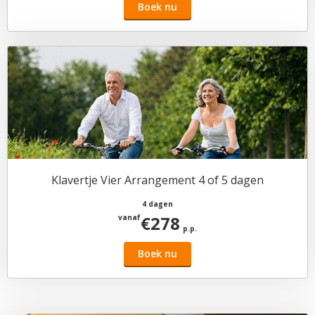
Boek nu
Klavertje Vier Arrangement 4 of 5 dagen
4 dagen
€278
vanaf
p.p.
Boek nu