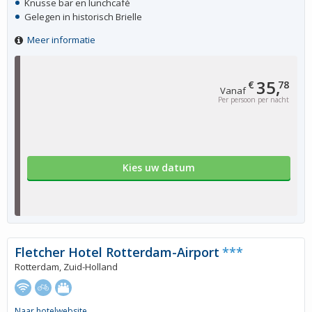
Knusse bar en lunchcafé
Gelegen in historisch Brielle
Meer informatie
35,
€
78
Vanaf
Per persoon per nacht
Kies uw datum
Fletcher Hotel Rotterdam-Airport
***
Rotterdam, Zuid-Holland
Naar hotelwebsite