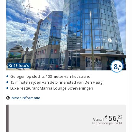
8,
59 foto's
4
Gelegen op slechts 100 meter van het strand
15 minuten rijden van de binnenstad van Den Haag
Luxe restaurant Marina Lounge Scheveningen
Meer informatie
56,
€
22
Vanaf
Per persoon per nacht