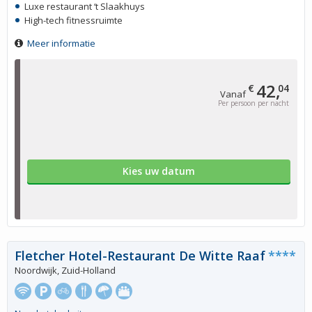
Luxe restaurant ‘t Slaakhuys
High-tech fitnessruimte
Meer informatie
42,
€
04
Vanaf
Per persoon per nacht
Kies uw datum
Fletcher Hotel-Restaurant De Witte Raaf
****
Noordwijk, Zuid-Holland