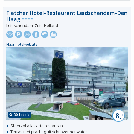
Fletcher Hotel-Restaurant Leidschendam-Den
Haag
****
Leidschendam, Zuid-Holland
Naar hotelwebsite
8,
30 foto's
0
Sfeervol à la carte restaurant
Terras met prachtig uitzicht over het water