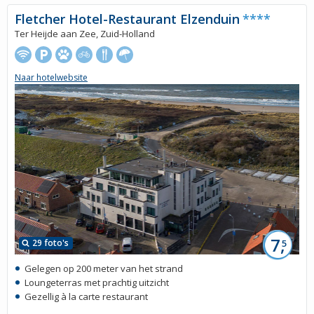
Fletcher Hotel-Restaurant Elzenduin
****
Ter Heijde aan Zee, Zuid-Holland
Naar hotelwebsite
7,
29 foto's
5
Gelegen op 200 meter van het strand
Loungeterras met prachtig uitzicht
Gezellig à la carte restaurant