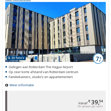
7,
30 foto's
5
Gelegen aan Rotterdam The Hague Airport
Op zeer korte afstand van Rotterdam centrum
Familiekamers, studio’s en appartementen
Meer informatie
39,
€
54
Vanaf
Per persoon per nacht