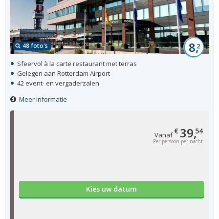
8,
48 foto's
2
Sfeervol à la carte restaurant met terras
Gelegen aan Rotterdam Airport
42 event- en vergaderzalen
Meer informatie
39,
€
54
Vanaf
Per persoon per nacht
Kies uw datum