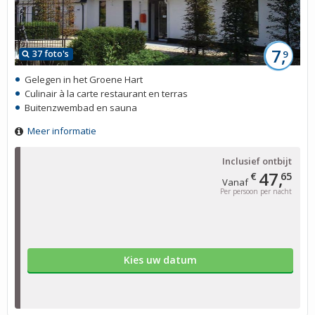
7,
37 foto's
9
Gelegen in het Groene Hart
Culinair à la carte restaurant en terras
Buitenzwembad en sauna
Meer informatie
Inclusief ontbijt
47,
€
65
Vanaf
Per persoon per nacht
Kies uw datum