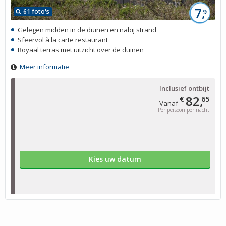
7,
61 foto's
9
Gelegen midden in de duinen en nabij strand
Sfeervol à la carte restaurant
Royaal terras met uitzicht over de duinen
Meer informatie
Inclusief ontbijt
82,
€
65
Vanaf
Per persoon per nacht
Kies uw datum