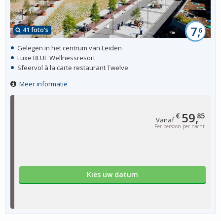
7,
41 foto's
6
Gelegen in het centrum van Leiden
Luxe BLUE Wellnessresort
Sfeervol à la carte restaurant Twelve
Meer informatie
59,
€
85
Vanaf
Per persoon per nacht
Kies uw datum