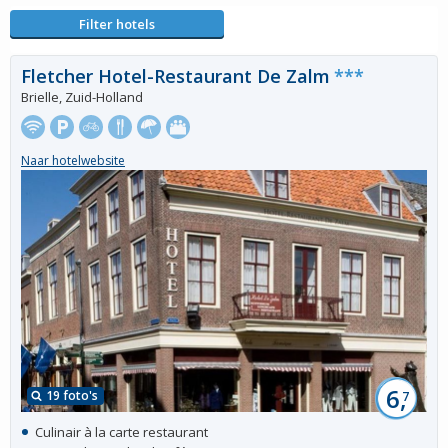
Filter hotels
Fletcher Hotel-Restaurant De Zalm
***
Brielle, Zuid-Holland
Naar hotelwebsite
6,
19 foto's
7
Culinair à la carte restaurant