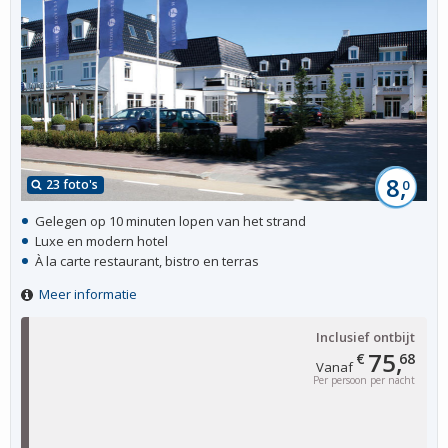
8,
23 foto's
0
Gelegen op 10 minuten lopen van het strand
Luxe en modern hotel
À la carte restaurant, bistro en terras
Meer informatie
Inclusief ontbijt
75,
€
68
Vanaf
Per persoon per nacht