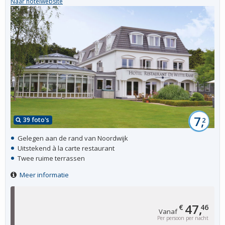
Naar hotelwebsite
7,
39 foto's
2
Gelegen aan de rand van Noordwijk
Uitstekend à la carte restaurant
Twee ruime terrassen
Meer informatie
47,
€
46
Vanaf
Per persoon per nacht