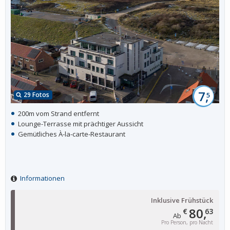
7,
29 Fotos
5
200m vom Strand entfernt
Lounge-Terrasse mit prächtiger Aussicht
Gemütliches À-la-carte-Restaurant
Informationen
Inklusive Frühstück
80,
€
63
Ab
Pro Person, pro Nacht