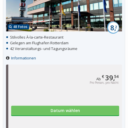
8,
48 Fotos
2
Stilvolles À-la-carte-Restaurant
Gelegen am Flughafen Rotterdam
42 Veranstaltungs- und Tagungsräume
Informationen
39,
€
54
Ab
Pro Person, pro Nacht
Datum wählen