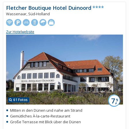
Fletcher Boutique Hotel Duinoord
****
Wassenaar, Süd-Holland
Zur Hotelwebsite
7,
61 Fotos
9
MItten in den Dünen und nahe am Strand
Gemütliches À-la-carte-Restaurant
Große Terrasse mit Blick über die Dünen