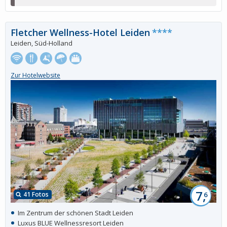
Fletcher Wellness-Hotel Leiden
****
Leiden, Süd-Holland
Zur Hotelwebsite
7,
41 Fotos
6
Im Zentrum der schönen Stadt Leiden
Luxus BLUE Wellnessresort Leiden