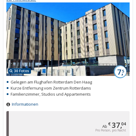
7,
30 Fotos
5
Gelegen am Flughafen Rotterdam Den Haag
Kurze Entfernung vom Zentrum Rotterdams
Familienzimmer, Studios und Appartements
Informationen
37,
€
04
Ab
Pro Person, pro Nacht