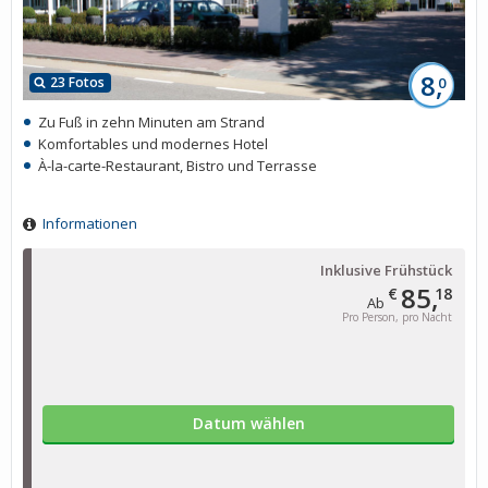
8,
23 Fotos
0
Zu Fuß in zehn Minuten am Strand
Komfortables und modernes Hotel
À-la-carte-Restaurant, Bistro und Terrasse
Informationen
Inklusive Frühstück
85,
€
18
Ab
Pro Person, pro Nacht
Datum wählen