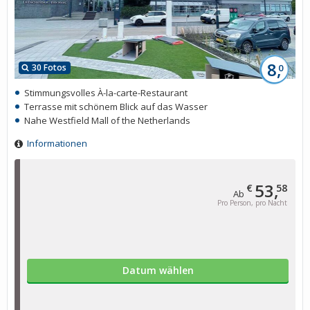
8,
30 Fotos
0
Stimmungsvolles À-la-carte-Restaurant
Terrasse mit schönem Blick auf das Wasser
Nahe Westfield Mall of the Netherlands
Informationen
53,
€
58
Ab
Pro Person, pro Nacht
Datum wählen