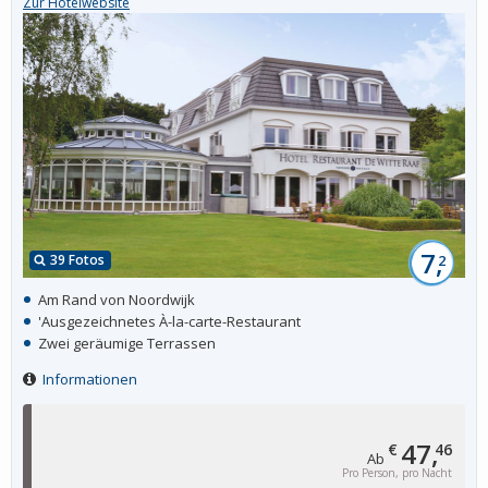
Zur Hotelwebsite
7,
39 Fotos
2
Am Rand von Noordwijk
'Ausgezeichnetes À-la-carte-Restaurant
Zwei geräumige Terrassen
Informationen
47,
€
46
Ab
Pro Person, pro Nacht