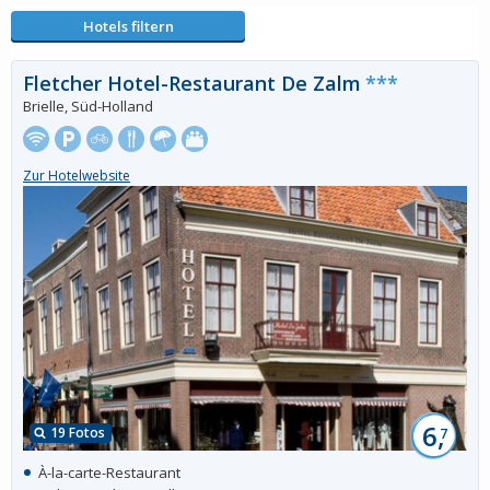
Hotels filtern
Fletcher Hotel-Restaurant De Zalm
***
Brielle, Süd-Holland
Zur Hotelwebsite
6,
19 Fotos
7
À-la-carte-Restaurant