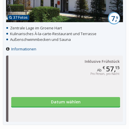
7,
37 Fotos
9
Zentrale Lage im Groene Hart
Kulinarisches À-la-carte-Restaurant und Terrasse
Außenschwimmbecken und Sauna
Informationen
Inklusive Frühstück
57,
€
15
Ab
Pro Person, pro Nacht
Datum wählen