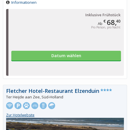
Informationen
Inklusive Frühstück
68,
€
40
Ab
Pro Person, pro Nacht
Datum wählen
Fletcher Hotel-Restaurant Elzenduin
****
Ter Heijde aan Zee, Süd-Holland
Zur Hotelwebsite