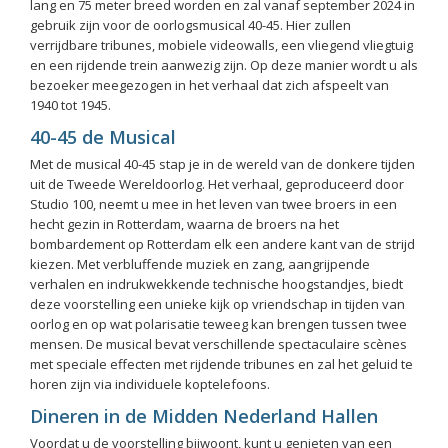
lang en 75 meter breed worden en zal vanaf september 2024 in
gebruik zijn voor de oorlogsmusical 40-45. Hier zullen
verrijdbare tribunes, mobiele videowalls, een vliegend vliegtuig
en een rijdende trein aanwezig zijn. Op deze manier wordt u als
bezoeker meegezogen in het verhaal dat zich afspeelt van
1940 tot 1945.
40-45 de Musical
Met de musical 40-45 stap je in de wereld van de donkere tijden
uit de Tweede Wereldoorlog. Het verhaal, geproduceerd door
Studio 100, neemt u mee in het leven van twee broers in een
hecht gezin in Rotterdam, waarna de broers na het
bombardement op Rotterdam elk een andere kant van de strijd
kiezen. Met verbluffende muziek en zang, aangrijpende
verhalen en indrukwekkende technische hoogstandjes, biedt
deze voorstelling een unieke kijk op vriendschap in tijden van
oorlog en op wat polarisatie teweeg kan brengen tussen twee
mensen. De musical bevat verschillende spectaculaire scènes
met speciale effecten met rijdende tribunes en zal het geluid te
horen zijn via individuele koptelefoons.
Dineren in de Midden Nederland Hallen
Voordat u de voorstelling bijwoont, kunt u genieten van een