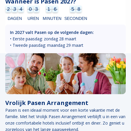
Wanneer is Pasen 2027?
2
3
4
0
3
1
6
5
8
2
3
4
0
3
1
6
5
7
7
0
9
7
8
DAGEN
UREN
MINUTEN
SECONDEN
In 2027 valt Pasen op de volgende dagen:
• Eerste paasdag: zondag 28 maart
• Tweede paasdag: maandag 29 maart
Vrolijk Pasen Arrangement
Pasen is een ideaal moment voor een korte vakantie met de
familie. Met het Vrolijk Pasen Arrangement verblijft u in een van
onze comfortabele hotels inclusief ontbijt en diner. Zo geniet u
zorgeloos van het lange paasweekend.