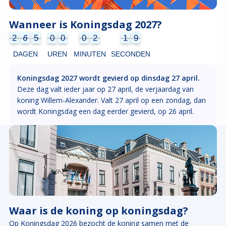
Wanneer is Koningsdag 2027?
2
6
5
0
0
0
2
1
9
2
6
5
0
0
0
2
1
8
2
0
8
9
DAGEN
UREN
MINUTEN
SECONDEN
Koningsdag 2027 wordt gevierd op dinsdag 27 april.
Deze dag valt ieder jaar op 27 april, de verjaardag van
koning Willem-Alexander. Valt 27 april op een zondag, dan
wordt Koningsdag een dag eerder gevierd, op 26 april.
Waar is de koning op koningsdag?
Op Koningsdag 2026 bezocht de koning samen met de