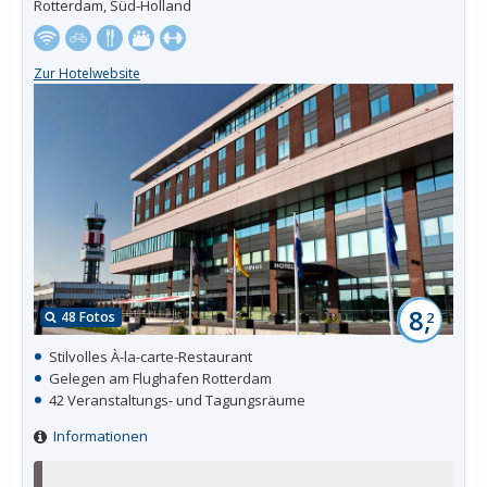
Rotterdam, Süd-Holland
Zur Hotelwebsite
8,
48 Fotos
2
Stilvolles À-la-carte-Restaurant
Gelegen am Flughafen Rotterdam
42 Veranstaltungs- und Tagungsräume
Informationen