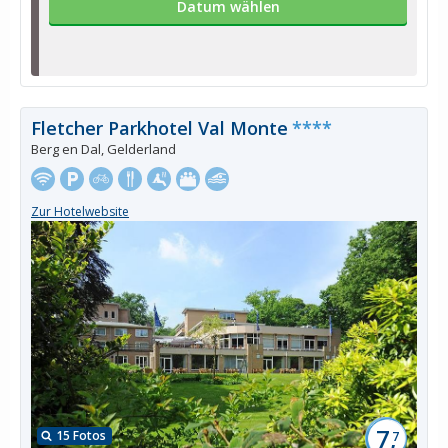
Datum wählen
Fletcher Parkhotel Val Monte
****
Berg en Dal, Gelderland
Zur Hotelwebsite
7,
15 Fotos
7