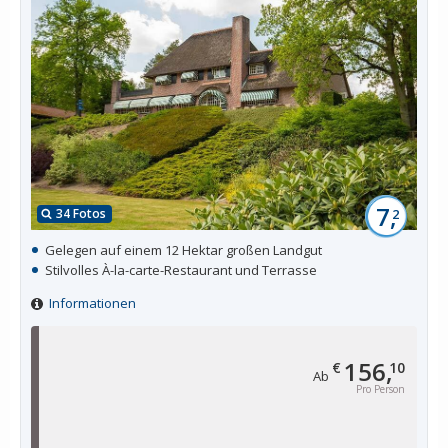
7,
34 Fotos
2
Gelegen auf einem 12 Hektar großen Landgut
Stilvolles À-la-carte-Restaurant und Terrasse
Informationen
156,
€
10
Ab
Pro Person