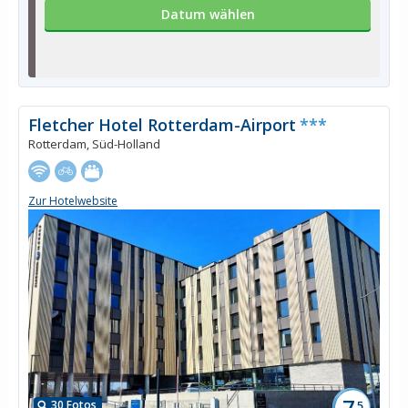
Datum wählen
Fletcher Hotel Rotterdam-Airport
***
Rotterdam, Süd-Holland
Zur Hotelwebsite
7,
30 Fotos
5