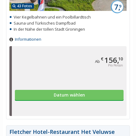
7,
43 Fotos
9
Vier Kegelbahnen und ein Poolbillardtisch
Sauna und Türkisches Dampfbad
In der Nähe der tollen Stadt Groningen
Informationen
156,
€
10
Ab
Pro Person
Datum wählen
Fletcher Hotel-Restaurant Het Veluwse