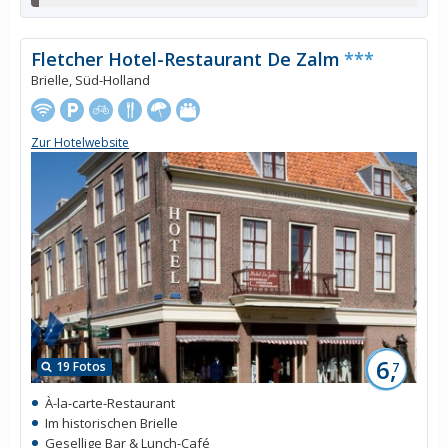
Fletcher Hotel-Restaurant De Zalm
***
Brielle, Süd-Holland
Zur Hotelwebsite
6,
19 Fotos
7
À-la-carte-Restaurant
Im historischen Brielle
Gesellige Bar & Lunch-Café