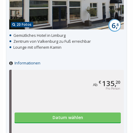
6,
20 Fotos
8
Gemütliches Hotel in Limburg
Zentrum von Valkenburg zu Fuß erreichbar
Lounge mit offenem Kamin
Informationen
135,
€
20
Ab
Pro Person
Datum wählen