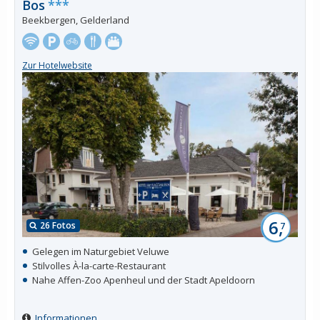
Bos
***
Beekbergen, Gelderland
Zur Hotelwebsite
6,
26 Fotos
7
Gelegen im Naturgebiet Veluwe
Stilvolles À-la-carte-Restaurant
Nahe Affen-Zoo Apenheul und der Stadt Apeldoorn
Informationen