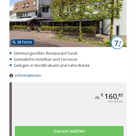
7,
38 Fotos
2
Stimmungsvolles Restaurant Fundi
Gemütliche Hotelbar und Terrasse
Gelegen in Nordbrabant und nahe Breda
Informationen
160,
€
85
Ab
Pro Person
Datum wählen