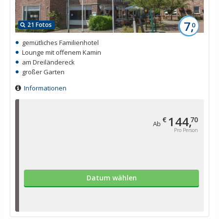
7,
21 Fotos
0
gemütliches Familienhotel
Lounge mit offenem Kamin
am Dreiländereck
großer Garten
Informationen
144,
€
70
Ab
Pro Person
Datum wählen