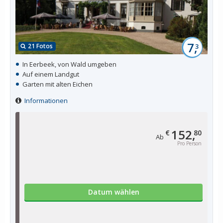
7,
21 Fotos
3
In Eerbeek, von Wald umgeben
Auf einem Landgut
Garten mit alten Eichen
Informationen
152,
€
80
Ab
Pro Person
Datum wählen