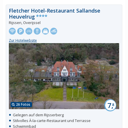
Fletcher Hotel-Restaurant Sallandse
Heuvelrug
****
Rijssen, Overijssel
Zur Hotelwebsite
7,
26 Fotos
8
Gelegen auf dem Rijsserberg
Stilvolles À-la-carte-Restaurant und Terrasse
Schwimmbad