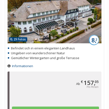
8,
29 Fotos
2
Befindet sich in einem eleganten Landhaus
Umgeben von wunderschöner Natur
Gemütlicher Wintergarten und große Terrasse
Informationen
157,
€
05
Ab
Pro Person