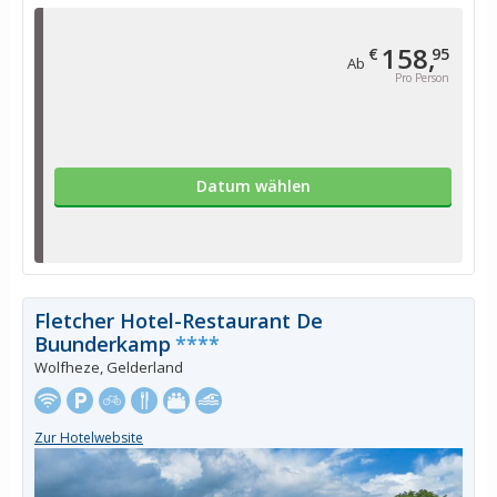
158,
€
95
Ab
Pro Person
Datum wählen
Fletcher Hotel-Restaurant De
Buunderkamp
****
Wolfheze, Gelderland
Zur Hotelwebsite