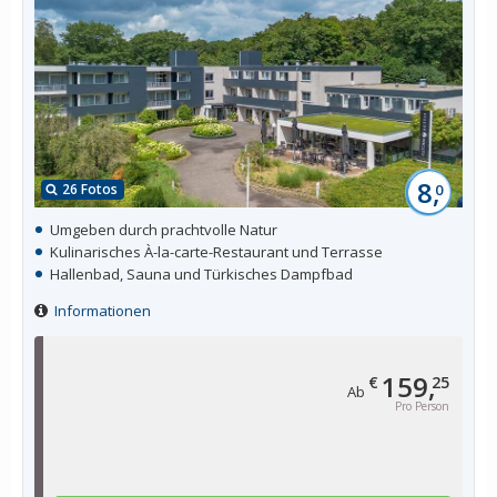
8,
26 Fotos
0
Umgeben durch prachtvolle Natur
Kulinarisches À-la-carte-Restaurant und Terrasse
Hallenbad, Sauna und Türkisches Dampfbad
Informationen
159,
€
25
Ab
Pro Person