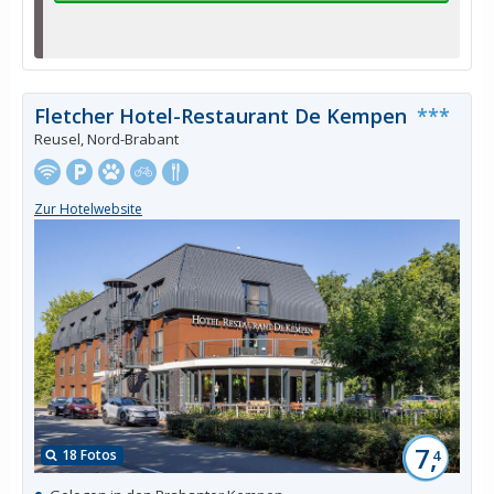
Fletcher Hotel-Restaurant De Kempen
***
Reusel, Nord-Brabant
Zur Hotelwebsite
7,
18 Fotos
4