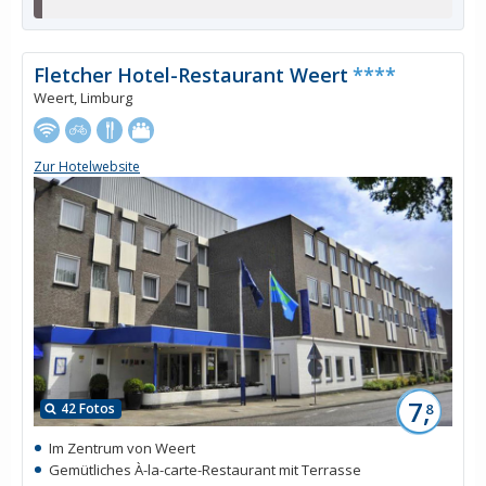
Fletcher Hotel-Restaurant Weert
****
Weert, Limburg
Zur Hotelwebsite
7,
42 Fotos
8
Im Zentrum von Weert
Gemütliches À-la-carte-Restaurant mit Terrasse