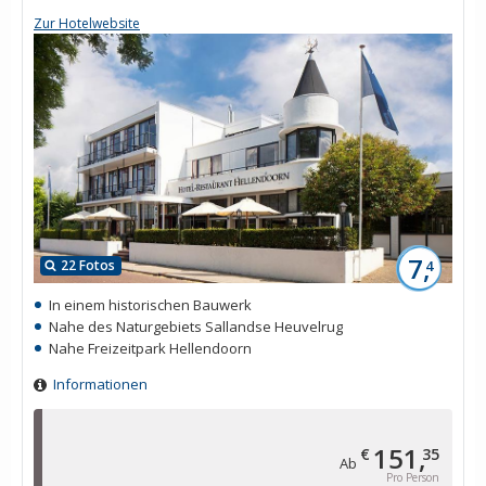
Zur Hotelwebsite
7,
22 Fotos
4
In einem historischen Bauwerk
Nahe des Naturgebiets Sallandse Heuvelrug
Nahe Freizeitpark Hellendoorn
Informationen
151,
€
35
Ab
Pro Person