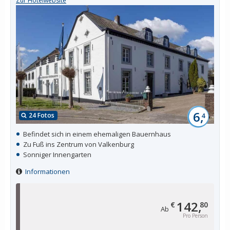
Zur Hotelwebsite
6,
24 Fotos
4
Befindet sich in einem ehemaligen Bauernhaus
Zu Fuß ins Zentrum von Valkenburg
Sonniger Innengarten
Informationen
142,
€
80
Ab
Pro Person