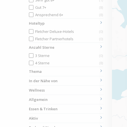
Sehr gut 8+
(1)
Gut 7+
(8)
Ansprechend 6+
(8)
Hoteltyp
Fletcher Deluxe-Hotels
(0)
Fletcher Partnerhotels
(0)
Anzahl Sterne
3 Sterne
(0)
4 Sterne
(8)
Thema
In der Nähe von
Wellness
Allgemein
Essen & Trinken
Aktiv