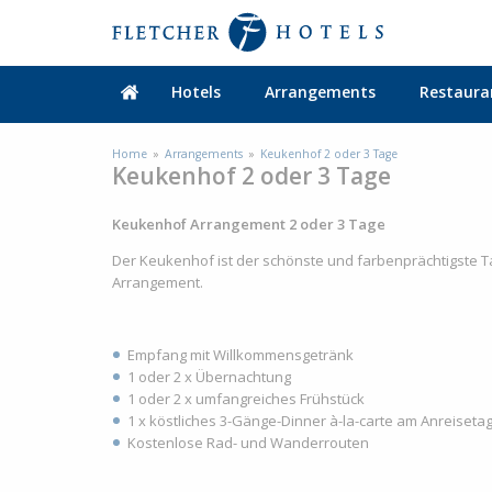
Hotels
Arrangements
Restaura
Home
Arrangements
Keukenhof 2 oder 3 Tage
Keukenhof 2 oder 3 Tage
Keukenhof Arrangement 2 oder 3 Tage
Der Keukenhof ist der schönste und farbenprächtigste 
Arrangement.
Empfang mit Willkommensgetränk
1 oder 2 x Übernachtung
1 oder 2 x umfangreiches Frühstück
1 x köstliches 3-Gänge-Dinner à-la-carte am Anreiseta
Kostenlose Rad- und Wanderrouten