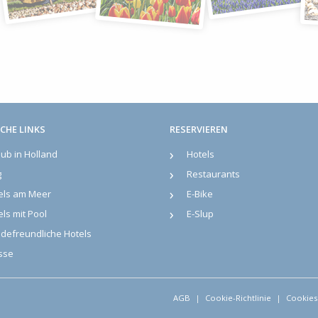
CHE LINKS
RESERVIEREN
aub in Holland
Hotels
g
Restaurants
els am Meer
E-Bike
ls mit Pool
E-Slup
defreundliche Hotels
sse
AGB
Cookie-Richtlinie
Cookies