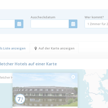
m
Auscheckdatum
Wer kommt?
ls Liste anzeigen
Auf der Karte anzeigen
Fletcher Hotels auf einer Karte
Fletcher Hotels
7,
5