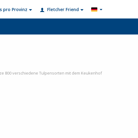
s pro Provinz
Fletcher Friend
anze 800 verschiedene Tulpensorten mit dem Keukenhof