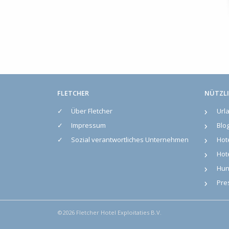
FLETCHER
NÜTZLI
Über Fletcher
Url
Impressum
Blo
Sozial verantwortliches Unternehmen
Hot
Hote
Hun
Pre
©2026 Fletcher Hotel Exploitaties B.V.