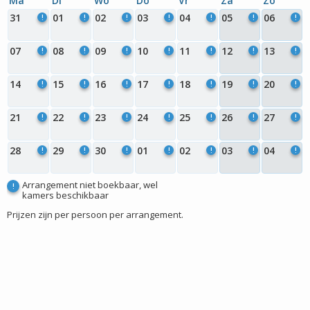
Ma
Di
Wo
Do
Vr
Za
Zo
31
01
02
03
04
05
06
!
!
!
!
!
!
!
07
08
09
10
11
12
13
!
!
!
!
!
!
!
14
15
16
17
18
19
20
!
!
!
!
!
!
!
21
22
23
24
25
26
27
!
!
!
!
!
!
!
28
29
30
01
02
03
04
!
!
!
!
!
!
!
Arrangement niet boekbaar, wel
!
kamers beschikbaar
Prijzen zijn per persoon per arrangement.