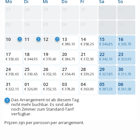
Mo
Di
Mi
Do
Fr
Sa
So
27
28
29
30
31
01
02
03
04
05
06
07
08
09
10
11
12
13
14
15
16
!
!
!
€ 380,10
€ 358,25
€ 346,85
€ 330,70
17
18
19
20
21
22
23
€ 350,65
€ 344,95
€ 370,60
€ 386,75
€ 372,50
€ 342,10
€ 325,95
24
25
26
27
28
29
30
€ 350,65
€ 350,65
€ 352,55
€ 354,45
€ 339,25
€ 327,85
€ 311,70
31
01
02
03
04
05
06
€ 322,15
€ 326,90
€ 352,55
€ 378,20
€ 363,00
€ 387,23
€ 361,58
Das Arrangement ist ab diesem Tag
!
nicht mehr buchbar. Es sind aber
noch Zimmer zum Standard-Tarif
verfügbar.
Prijzen zijn per persoon per arrangement.