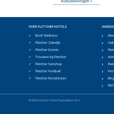
Kubuswoningen »
OVER FLETCHER HOTELS
HANDIG
BLUE Wellness
Werk
Fletcher Zakelijk
Vak
Fletcher Events
Flet
Trouwen bij Fletcher
Acti
Fletcher Fanshop
Flet
Fletcher Football
Per
Fletcher Rondreizen
Blo
MV
©2026 Fletcher Hotel Exploitaties B.V.