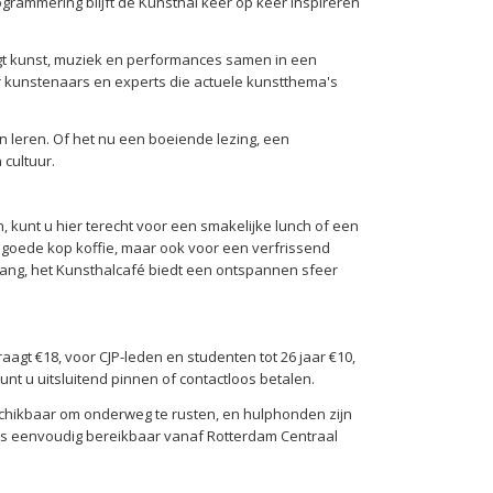
grammering blijft de Kunsthal keer op keer inspireren
ngt kunst, muziek en performances samen in een
r kunstenaars en experts die actuele kunstthema's
n leren. Of het nu een boeiende lezing, een
cultuur.
, kunt u hier terecht voor een smakelijke lunch of een
n goede kop koffie, maar ook voor een verfrissend
dgang, het Kunsthalcafé biedt een ontspannen sfeer
agt €18, voor CJP-leden en studenten tot 26 jaar €10,
t u uitsluitend pinnen of contactloos betalen.
eschikbaar om onderweg te rusten, en hulphonden zijn
is eenvoudig bereikbaar vanaf Rotterdam Centraal