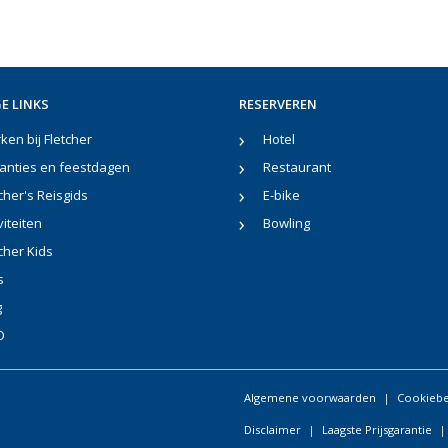
E LINKS
RESERVEREN
en bij Fletcher
Hotel
anties en feestdagen
Restaurant
cher's Reisgids
E-bike
viteiten
Bowling
cher Kids
s
g
O
Algemene voorwaarden
Cookiebe
Disclaimer
Laagste Prijsgarantie