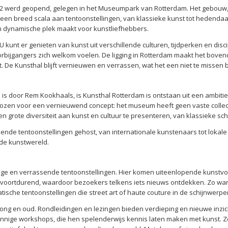
992 werd geopend, gelegen in het Museumpark van Rotterdam. Het gebou
een breed scala aan tentoonstellingen, van klassieke kunst tot hedendaags
een dynamische plek maakt voor kunstliefhebbers.
U kunt er genieten van kunst uit verschillende culturen, tijdperken en dis
bijgangers zich welkom voelen. De ligging in Rotterdam maakt het bovendi
it. De Kunsthal blijft vernieuwen en verrassen, wat het een niet te misse
s door Rem Kookhaals, is Kunsthal Rotterdam is ontstaan uit een ambiti
en voor een vernieuwend concept: het museum heeft geen vaste collect
en grote diversiteit aan kunst en cultuur te presenteren, van klassieke sch
nde tentoonstellingen gehost, van internationale kunstenaars tot lokale
n de kunstwereld.
dige en verrassende tentoonstellingen. Hier komen uiteenlopende kuns
t voortdurend, waardoor bezoekers telkens iets nieuws ontdekken. Zo war
ische tentoonstellingen die street art of haute couture in de schijnwerper
 jong en oud. Rondleidingen en lezingen bieden verdieping en nieuwe inzi
nnige workshops, die hen spelenderwijs kennis laten maken met kunst. Zo