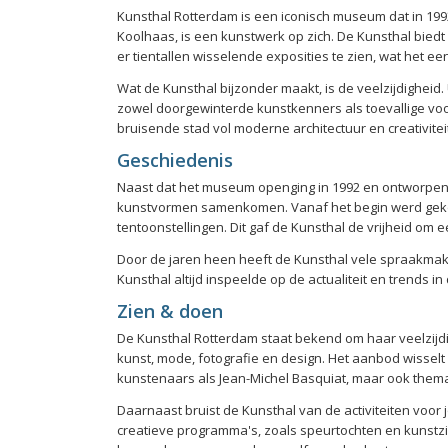
Kunsthal Rotterdam is een iconisch museum dat in 1
Koolhaas, is een kunstwerk op zich. De Kunsthal biedt 
er tientallen wisselende exposities te zien, wat het 
Wat de Kunsthal bijzonder maakt, is de veelzijdigheid. 
zowel doorgewinterde kunstkenners als toevallige voor
bruisende stad vol moderne architectuur en creativite
Geschiedenis
Naast dat het museum openging in 1992 en ontworpen i
kunstvormen samenkomen. Vanaf het begin werd gekoz
tentoonstellingen. Dit gaf de Kunsthal de vrijheid om e
Door de jaren heen heeft de Kunsthal vele spraakmake
Kunsthal altijd inspeelde op de actualiteit en trends i
Zien & doen
De Kunsthal Rotterdam staat bekend om haar veelzij
kunst, mode, fotografie en design. Het aanbod wissel
kunstenaars als Jean-Michel Basquiat, maar ook themat
Daarnaast bruist de Kunsthal van de activiteiten voor
creatieve programma's, zoals speurtochten en kunstzi