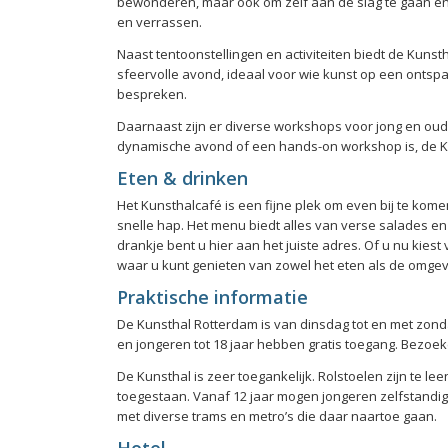
bewonderen, maar ook om zelf aan de slag te gaan en 
en verrassen.
Naast tentoonstellingen en activiteiten biedt de Kun
sfeervolle avond, ideaal voor wie kunst op een ontsp
bespreken.
Daarnaast zijn er diverse workshops voor jong en oud,
dynamische avond of een hands-on workshop is, de Kun
Eten & drinken
Het Kunsthalcafé is een fijne plek om even bij te kome
snelle hap. Het menu biedt alles van verse salades en
drankje bent u hier aan het juiste adres. Of u nu kie
waar u kunt genieten van zowel het eten als de omgev
Praktische informatie
De Kunsthal Rotterdam is van dinsdag tot en met zonda
en jongeren tot 18 jaar hebben gratis toegang. Bezoe
De Kunsthal is zeer toegankelijk. Rolstoelen zijn te 
toegestaan. Vanaf 12 jaar mogen jongeren zelfstand
met diverse trams en metro’s die daar naartoe gaan.
Hotel