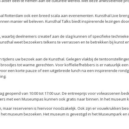
actief deel te nemen aan de culturele wereld. Met deze afwisselende pro
sthal Rotterdam ook een breed scala aan evenementen. Kunsthal Live bre
annen manier wil beleven. Kunsthal Talks biedt inspirerende lezingen doo
 waarbij deelnemers creatief aan de slag kunnen of specifieke technieke
sthal weet bezoekers telkens te verrassen en te betrekken bij kunst en 
n tijdens uw bezoek aan de Kunsthal. Gelegen vlakbij de tentoonstellingen
 broodjes tot warme gerechten. Voor koffieliefhebbers is er natuurlijk ee
st voor een korte pauze of een uitgebreide lunch na een inspirerende ron
ing.
g geopend van 10:00 tot 17:00 uur. De entreeprijs voor volwassenen bedra
kers met een Museumpas kunnen ook gratis naar binnen. In het museum kun
leen, maar reserveren is hiervoor noodzakelijk. Ook zijn er vouwkrukken b
ig het museum bezoeken. Het museum is gevestigd in het Museumpark en 