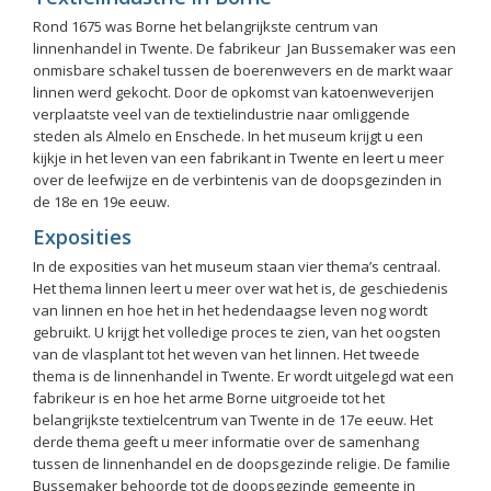
Rond 1675 was Borne het belangrijkste centrum van
linnenhandel in Twente. De fabrikeur Jan Bussemaker was een
onmisbare schakel tussen de boerenwevers en de markt waar
linnen werd gekocht. Door de opkomst van katoenweverijen
verplaatste veel van de textielindustrie naar omliggende
steden als Almelo en Enschede. In het museum krijgt u een
kijkje in het leven van een fabrikant in Twente en leert u meer
over de leefwijze en de verbintenis van de doopsgezinden in
de 18e en 19e eeuw.
Exposities
In de exposities van het museum staan vier thema’s centraal.
Het thema linnen leert u meer over wat het is, de geschiedenis
van linnen en hoe het in het hedendaagse leven nog wordt
gebruikt. U krijgt het volledige proces te zien, van het oogsten
van de vlasplant tot het weven van het linnen. Het tweede
thema is de linnenhandel in Twente. Er wordt uitgelegd wat een
fabrikeur is en hoe het arme Borne uitgroeide tot het
belangrijkste textielcentrum van Twente in de 17e eeuw. Het
derde thema geeft u meer informatie over de samenhang
tussen de linnenhandel en de doopsgezinde religie. De familie
Bussemaker behoorde tot de doopsgezinde gemeente in