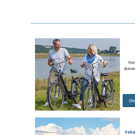
Fie
duine
On
Vaka