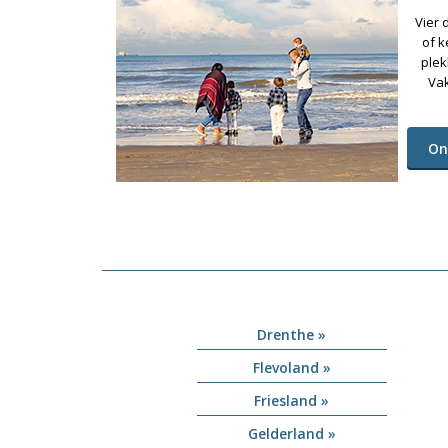
Vier 
of k
plek
Vak
On
Drenthe »
Flevoland »
Friesland »
Gelderland »