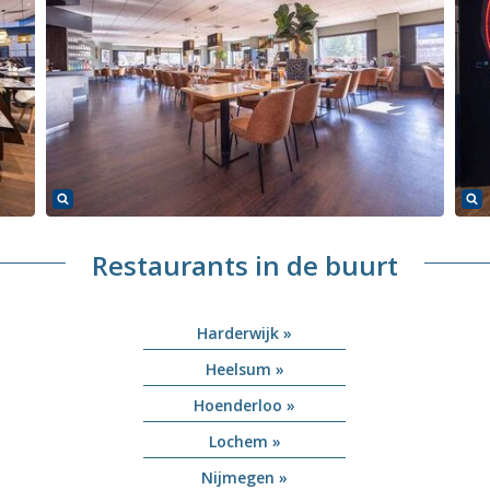
Restaurants in de buurt
Harderwijk »
Heelsum »
Hoenderloo »
Lochem »
Nijmegen »