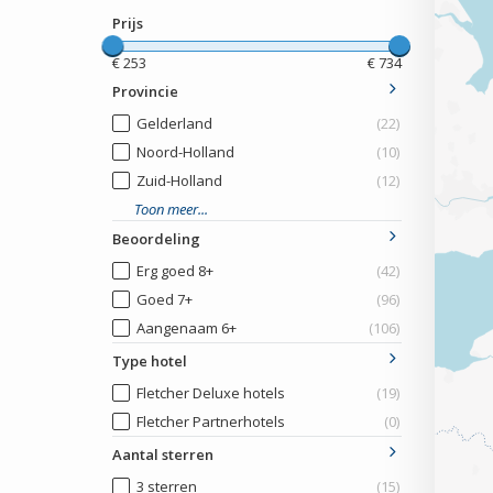
Prijs
€
253
€
734
Provincie
Gelderland
(22)
Noord-Holland
(10)
Zuid-Holland
(12)
Toon meer...
Beoordeling
Erg goed 8+
(42)
Goed 7+
(96)
Aangenaam 6+
(106)
Type hotel
Fletcher Deluxe hotels
(19)
Fletcher Partnerhotels
(0)
Aantal sterren
3 sterren
(15)