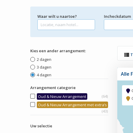
Waar wilt u naartoe?
Incheckdatum
Kies een ander arrangement:
T
2 dagen
3 dagen
Alle 
4 dagen
Arrangement categorie
(64)
Oud & Nieuw Arrangement
Oud & Nieuw Arrangement met extra’s
(43)
Uw selectie