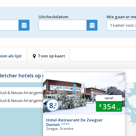
Uitcheckdatum
Wie gaan er m
oon als lijst
Toon op kaart
Fletcher hotels op de kaart
Oud & Nieuw Arrangement
vanaf
Oud & Nieuw Arrangement met extra’s
8,
354
2
€
p.p.
Hotel-Restaurant De Zeegser
Duinen
****
Zeegse, Drenthe