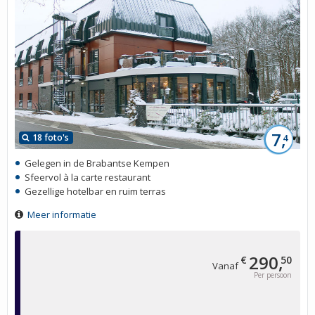
7,
18 foto's
4
Gelegen in de Brabantse Kempen
Sfeervol à la carte restaurant
Gezellige hotelbar en ruim terras
Meer informatie
290,
€
50
Vanaf
Per persoon