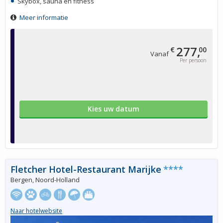
Skybox, sauna en fitness
Meer informatie
277,
€
00
Vanaf
Per persoon
Kies uw datum
Fletcher Hotel-Restaurant Marijke
****
Bergen, Noord-Holland
Naar hotelwebsite