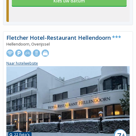
Kies uw datum
Fletcher Hotel-Restaurant Hellendoorn
***
Hellendoorn, Overijssel
Naar hotelwebsite
7,
22 foto's
4