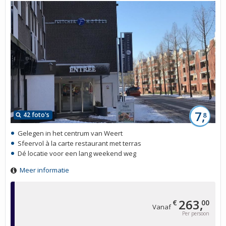
7,
42 foto's
8
Gelegen in het centrum van Weert
Sfeervol à la carte restaurant met terras
Dé locatie voor een lang weekend weg
Meer informatie
263,
€
00
Vanaf
Per persoon