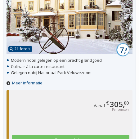
7,
21 foto's
3
Modern hotel gelegen op een prachtig landgoed
Culinair à la carte restaurant
Gelegen nabij Nationaal Park Veluwezoom
Meer informatie
305,
€
00
Vanaf
Per persoon