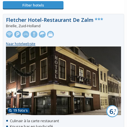
Filter hotels
Fletcher Hotel-Restaurant De Zalm
***
Brielle, Zuid-Holland
Naar hotelwebsite
6,
19 foto's
7
Culinair à la carte restaurant
Knusse bar en lunchcafé