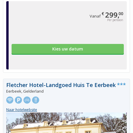
299,
€
00
Vanaf
Per persoon
Kies uw datum
Fletcher Hotel-Landgoed Huis Te Eerbeek
***
Eerbeek, Gelderland
Naar hotelwebsite