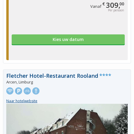
309,
€
00
Vanaf
Per persoon
Kies uw datum
Fletcher Hotel-Restaurant Rooland
****
Arcen, Limburg
Naar hotelwebsite