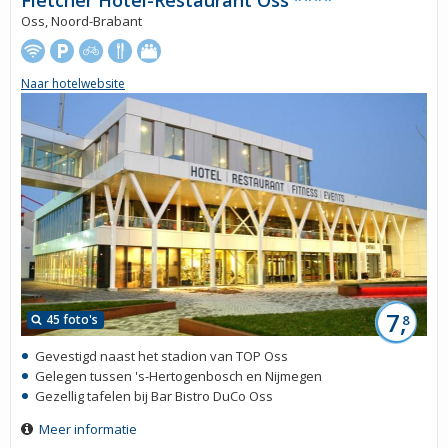
Oss, Noord-Brabant
Naar hotelwebsite
7,
45 foto's
8
Gevestigd naast het stadion van TOP Oss
Gelegen tussen 's-Hertogenbosch en Nijmegen
Gezellig tafelen bij Bar Bistro DuCo Oss
Meer informatie