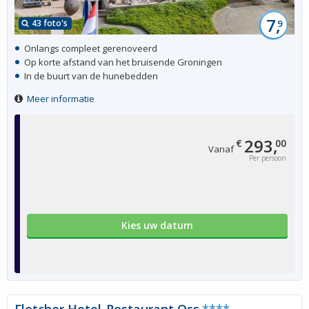
7,
43 foto's
9
Onlangs compleet gerenoveerd
Op korte afstand van het bruisende Groningen
In de buurt van de hunebedden
Meer informatie
293,
€
00
Vanaf
Per persoon
Kies uw datum
Fletcher Hotel-Restaurant Oss
****