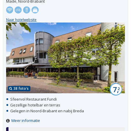
Made, Noord-Brabant
Naar hotelwebsite
7,
38 foto's
2
Sfeervol Restaurant Fundi
Gezellige hotelbar en terras
Gelegen in Noord-Brabant en nabij Breda
Meer informatie