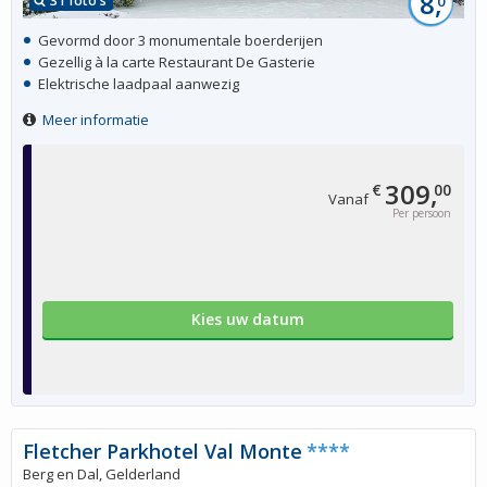
8,
31 foto's
0
Gevormd door 3 monumentale boerderijen
Gezellig à la carte Restaurant De Gasterie
Elektrische laadpaal aanwezig
Meer informatie
309,
€
00
Vanaf
Per persoon
Kies uw datum
Fletcher Parkhotel Val Monte
****
Berg en Dal, Gelderland