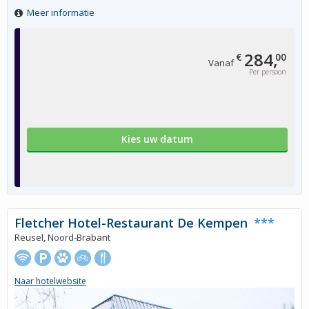
Meer informatie
284,
€
00
Vanaf
Per persoon
Kies uw datum
Fletcher Hotel-Restaurant De Kempen
***
Reusel, Noord-Brabant
Naar hotelwebsite