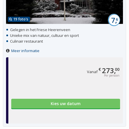
7,
19 foto's
6
Gelegen in het Friese Heerenveen
Unieke mix van natuur, cultuur en sport
Culinair restaurant
Meer informatie
273,
€
00
Vanaf
Per persoon
Kies uw datum