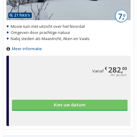
7,
21 foto's
0
Mooie tuin met uitzicht over het Noordal
Omgeven door prachtige natuur
Nabij steden als Maastricht, Aken en Vaals
Meer informatie
282,
€
00
Vanaf
Per persoon
Kies uw datum