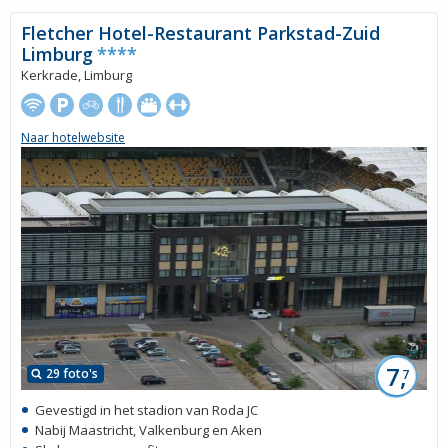
Fletcher Hotel-Restaurant Parkstad-Zuid
Limburg
****
Kerkrade, Limburg
Naar hotelwebsite
7,
29 foto's
7
Gevestigd in het stadion van Roda JC
Nabij Maastricht, Valkenburg en Aken