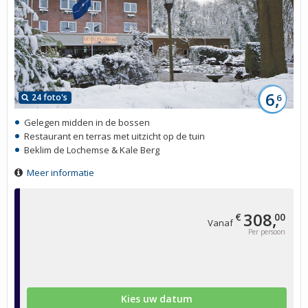
6,
24 foto's
6
Gelegen midden in de bossen
Restaurant en terras met uitzicht op de tuin
Beklim de Lochemse & Kale Berg
Meer informatie
308,
€
00
Vanaf
Per persoon
Kies uw datum