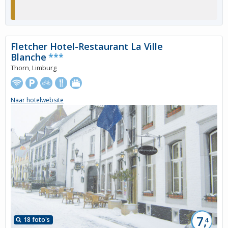
Fletcher Hotel-Restaurant La Ville
Blanche
***
Thorn, Limburg
Naar hotelwebsite
7,
18 foto's
4