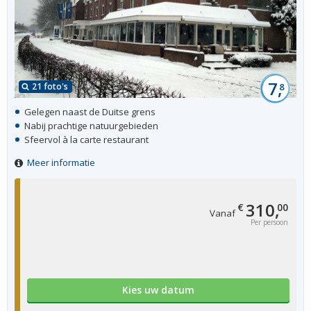
7,
21 foto's
8
Gelegen naast de Duitse grens
Nabij prachtige natuurgebieden
Sfeervol à la carte restaurant
Meer informatie
310,
€
00
Vanaf
Per persoon
Kies uw datum