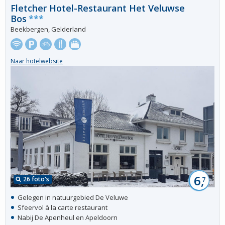
Fletcher Hotel-Restaurant Het Veluwse
Bos
***
Beekbergen, Gelderland
Naar hotelwebsite
6,
26 foto's
7
Gelegen in natuurgebied De Veluwe
Sfeervol à la carte restaurant
Nabij De Apenheul en Apeldoorn