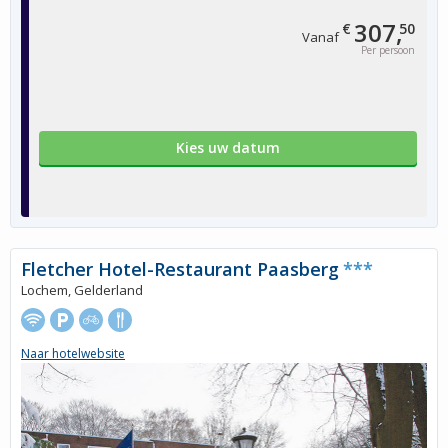
307,
€
50
Vanaf
Per persoon
Kies uw datum
Fletcher Hotel-Restaurant Paasberg
***
Lochem, Gelderland
Naar hotelwebsite