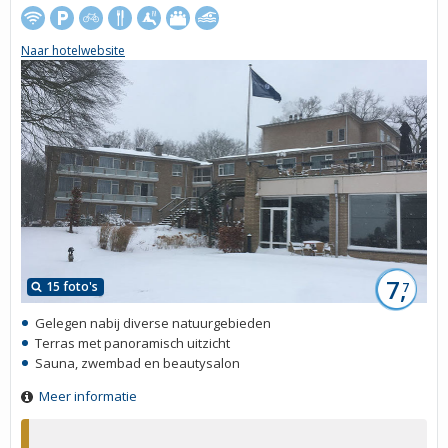
Naar hotelwebsite
7,
15 foto's
7
Gelegen nabij diverse natuurgebieden
Terras met panoramisch uitzicht
Sauna, zwembad en beautysalon
Meer informatie