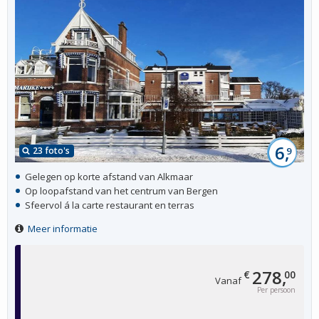
6,
23 foto's
9
Gelegen op korte afstand van Alkmaar
Op loopafstand van het centrum van Bergen
Sfeervol á la carte restaurant en terras
Meer informatie
278,
€
00
Vanaf
Per persoon