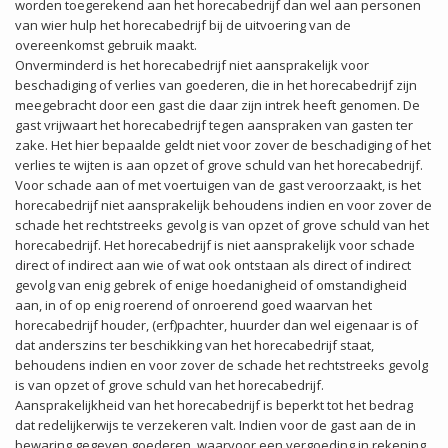
worden toegerekend aan het horecabedrijf dan wel aan personen
van wier hulp het horecabedrijf bij de uitvoering van de
overeenkomst gebruik maakt.
Onverminderd is het horecabedrijf niet aansprakelijk voor
beschadiging of verlies van goederen, die in het horecabedrijf zijn
meegebracht door een gast die daar zijn intrek heeft genomen. De
gast vrijwaart het horecabedrijf tegen aanspraken van gasten ter
zake. Het hier bepaalde geldt niet voor zover de beschadiging of het
verlies te wijten is aan opzet of grove schuld van het horecabedrijf.
Voor schade aan of met voertuigen van de gast veroorzaakt, is het
horecabedrijf niet aansprakelijk behoudens indien en voor zover de
schade het rechtstreeks gevolg is van opzet of grove schuld van het
horecabedrijf. Het horecabedrijf is niet aansprakelijk voor schade
direct of indirect aan wie of wat ook ontstaan als direct of indirect
gevolg van enig gebrek of enige hoedanigheid of omstandigheid
aan, in of op enig roerend of onroerend goed waarvan het
horecabedrijf houder, (erf)pachter, huurder dan wel eigenaar is of
dat anderszins ter beschikking van het horecabedrijf staat,
behoudens indien en voor zover de schade het rechtstreeks gevolg
is van opzet of grove schuld van het horecabedrijf.
Aansprakelijkheid van het horecabedrijf is beperkt tot het bedrag
dat redelijkerwijs te verzekeren valt. Indien voor de gast aan de in
bewaring gegeven goederen, waarvoor een vergoeding in rekening