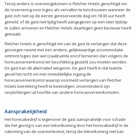
Tenzij anders is overeengekomen is Fletcher Hotels gerechtigd om
de reservering voor logies als vervallen te beschouwen wanneer de
gast zich niet op de eerste gereserveerde dag om 18.00 uur heeft
gemeld, of de gast niet tijdig heeft aangegeven op een later tijdstip
te zullen arriveren en Fletcher Hotels daartegen geen bezwaar heeft
gemaakt.
Fletcher Hotels is gerechtigd om van de gast te verlangen dat deze
genoegen neemt met een andere, gelijkwaardige accommodatie
omtrent logies dan wel (zaal)ruimte en/of terreinen dan volgens de
horecaovereenkomst ter beschikking gesteld zou moeten worden.
De gast kan dit alternatief weigeren. De gast heeft in dat laatste
geval het recht om met onmiddellijke ingang de
horecaovereenkomst waarop voormeld verlangen van Fletcher
Hotels betrekking heeft te beëindigen, onverminderd zijn
verplichtingen uit hoofde van andere horecaovereenkomsten.
Aansprakelijkheid
Het horecabedrijf is tegenover de gast aansprakelijk voor schade
die het gevolg is van een tekortkoming door het horecabedrijf in de
nakoming van de overeenkomst, tenzij die tekortkoming niet kan