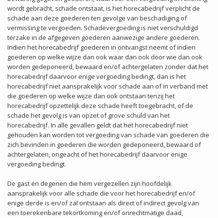
wordt gebracht, schade ontstaat, is het horecabedrijf verplicht de
schade aan deze goederen ten gevolge van beschadiging of
vermissing te vergoeden. Schadevergoeding is niet verschuldigd
terzake in de afgegeven goederen aanwezige andere goederen.
Indien het horecabedrijf goederen in ontvangst neemt of indien
goederen op welke wijze dan ook waar dan ook door wie dan ook
worden gedeponeerd, bewaard en/of achtergelaten zonder dat het
horecabedrijf daarvoor enige vergoeding bedingt, dan is het
horecabedrijf niet aansprakelijk voor schade aan of in verband met
die goederen op welke wijze dan ook ontstaan tenzij het
horecabedrijf opzettelijk deze schade heeft toegebracht, of de
schade het gevolg is van opzet of grove schuld van het
horecabedrijf. In alle gevallen geldt dat het horecabedrijf niet
gehouden kan worden tot vergoeding van schade van goederen die
zich bevinden in goederen die worden gedeponeerd, bewaard of
achtergelaten, ongeacht of het horecabedrijf daarvoor enige
vergoeding bedingt.
De gast en degenen die hem vergezellen zijn hoofdelijk
aansprakelijk voor alle schade die voor het horecabedrijf en/of
enige derde is en/of zal ontstaan als direct of indirect gevolg van
een toerekenbare tekortkoming en/of onrechtmatige daad,