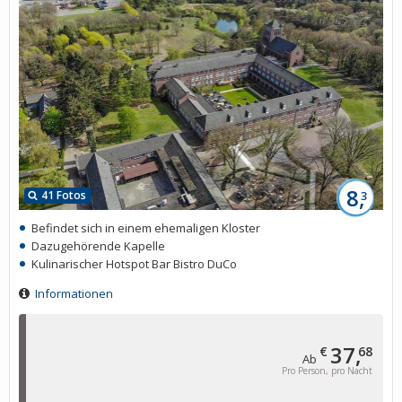
8,
41 Fotos
3
Befindet sich in einem ehemaligen Kloster
Dazugehörende Kapelle
Kulinarischer Hotspot Bar Bistro DuCo
Informationen
37,
€
68
Ab
Pro Person, pro Nacht