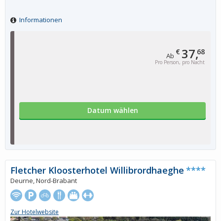
Informationen
37,
€
68
Ab
Pro Person, pro Nacht
Datum wählen
Fletcher Kloosterhotel Willibrordhaeghe
****
Deurne, Nord-Brabant
Zur Hotelwebsite