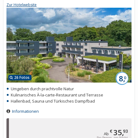
Zur Hotelwebsite
8,
26 Fotos
0
Umgeben durch prachtvolle Natur
Kulinarisches À-la-carte-Restaurant und Terrasse
Hallenbad, Sauna und Türkisches Dampfbad
Informationen
35,
€
93
Ab
Pro Person, pro Nacht