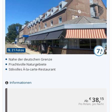
7,
21 Fotos
8
Nahe der deutschen Grenze
Prachtvolle Naturgebiete
Stilvolles À-la-carte-Restaurant
Informationen
38,
€
15
Ab
Pro Person, pro Nacht