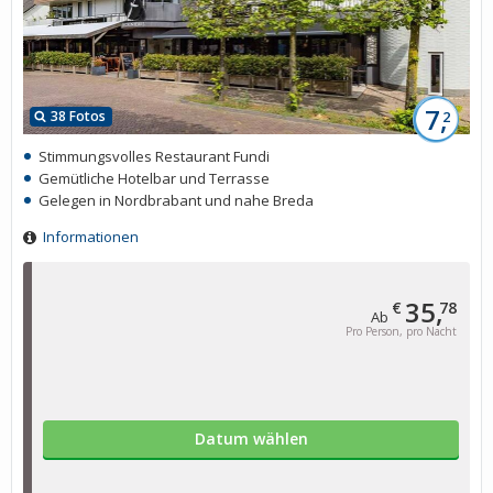
7,
38 Fotos
2
Stimmungsvolles Restaurant Fundi
Gemütliche Hotelbar und Terrasse
Gelegen in Nordbrabant und nahe Breda
Informationen
35,
€
78
Ab
Pro Person, pro Nacht
Datum wählen