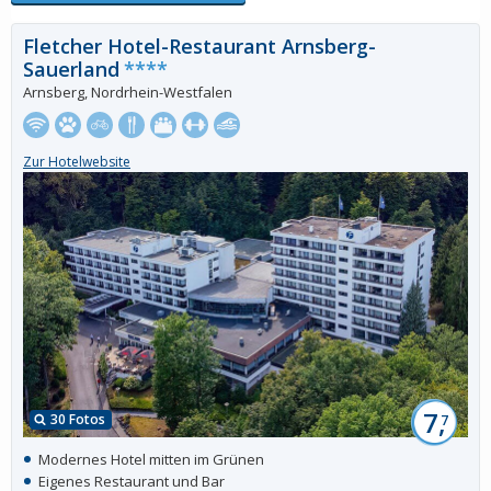
Fletcher Hotel-Restaurant Arnsberg-
Sauerland
****
Arnsberg, Nordrhein-Westfalen
Zur Hotelwebsite
7,
30 Fotos
7
Modernes Hotel mitten im Grünen
Eigenes Restaurant und Bar