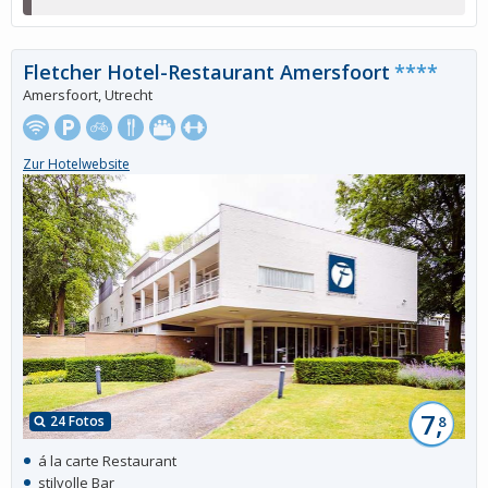
Fletcher Hotel-Restaurant Amersfoort
****
Amersfoort, Utrecht
Zur Hotelwebsite
7,
24 Fotos
8
á la carte Restaurant
stilvolle Bar