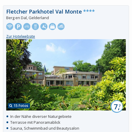
Fletcher Parkhotel Val Monte
****
Berg en Dal, Gelderland
Zur Hotelwebsite
7,
15 Fotos
7
In der Nähe diverser Naturgebiete
Terrasse mit Panoramablick
Sauna, Schwimmbad und Beautysalon