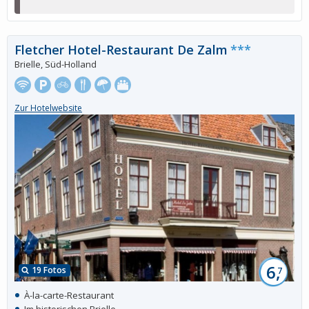
Fletcher Hotel-Restaurant De Zalm
***
Brielle, Süd-Holland
Zur Hotelwebsite
6,
19 Fotos
7
À-la-carte-Restaurant