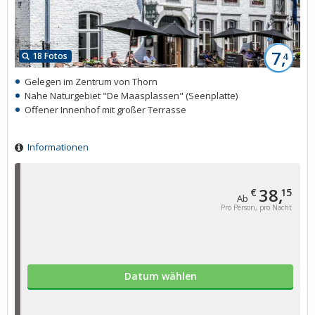
7,
18 Fotos
4
Gelegen im Zentrum von Thorn
Nahe Naturgebiet "De Maasplassen" (Seenplatte)
Offener Innenhof mit großer Terrasse
Informationen
38,
€
15
Ab
Pro Person, pro Nacht
Datum wählen