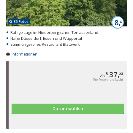
8,
35 Fotos
4
Ruhige Lage im Niederbergischen Terrassenland
Nahe Düsseldorf, Essen und Wuppertal
Stimmungsvolles Restaurant Blattwerk
Informationen
37,
€
53
Ab
Pro Person, pro Nacht
Datum wählen