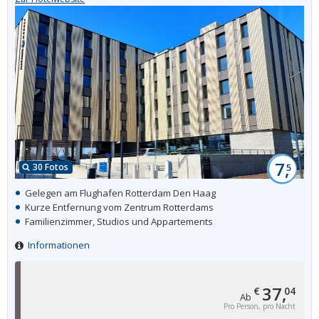
7,
30 Fotos
5
Gelegen am Flughafen Rotterdam Den Haag
Kurze Entfernung vom Zentrum Rotterdams
Familienzimmer, Studios und Appartements
Informationen
37,
€
04
Ab
Pro Person, pro Nacht