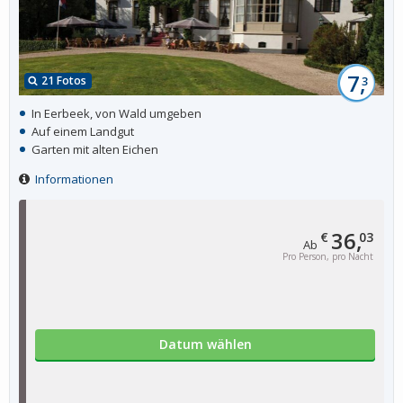
7,
21 Fotos
3
In Eerbeek, von Wald umgeben
Auf einem Landgut
Garten mit alten Eichen
Informationen
36,
€
03
Ab
Pro Person, pro Nacht
Datum wählen