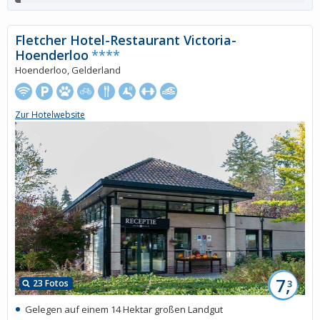
Fletcher Hotel-Restaurant Victoria-
Hoenderloo
****
Hoenderloo, Gelderland
Zur Hotelwebsite
7,
23 Fotos
3
Gelegen auf einem 14 Hektar großen Landgut