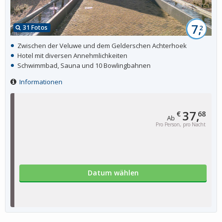
7,
31 Fotos
2
Zwischen der Veluwe und dem Gelderschen Achterhoek
Hotel mit diversen Annehmlichkeiten
Schwimmbad, Sauna und 10 Bowlingbahnen
Informationen
37,
€
68
Ab
Pro Person, pro Nacht
Datum wählen