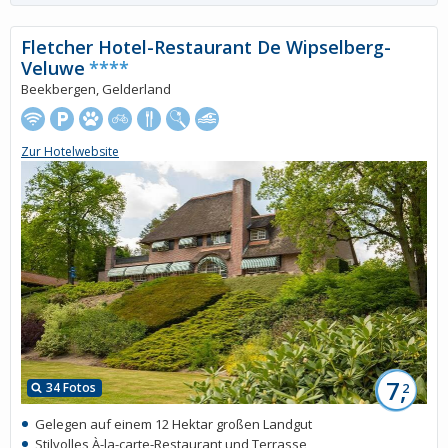
Fletcher Hotel-Restaurant De Wipselberg-
Veluwe
****
Beekbergen, Gelderland
Zur Hotelwebsite
7,
34 Fotos
2
Gelegen auf einem 12 Hektar großen Landgut
Stilvolles À-la-carte-Restaurant und Terrasse