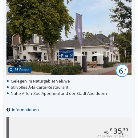
6,
26 Fotos
7
Gelegen im Naturgebiet Veluwe
Stilvolles À-la-carte-Restaurant
Nahe Affen-Zoo Apenheul und der Stadt Apeldoorn
Informationen
35,
€
30
Ab
Pro Person, pro Nacht