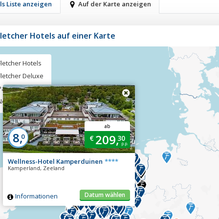
ls Liste anzeigen
Auf der Karte anzeigen
Fletcher Hotels auf einer Karte
Fletcher Hotels
Fletcher Deluxe
Partnerhotels
Neues Hotel
ab
8,
209,
0
€
30
p.p.
Wellness-Hotel Kamperduinen
****
Kamperland, Zeeland
Datum wählen
Informationen