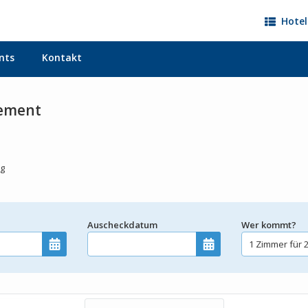
Hotel
nts
Kontakt
gement
ag
m
Auscheckdatum
Wer kommt?