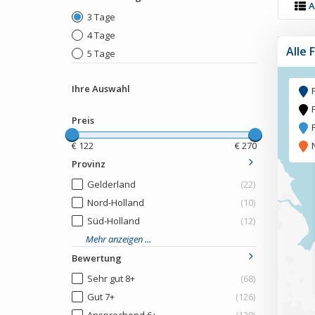
A
3 Tage
4 Tage
Alle 
5 Tage
Ihre Auswahl
Preis
€
122
€
270
Provinz
Gelderland
(22)
Nord-Holland
(10)
Süd-Holland
(12)
Mehr anzeigen ...
Bewertung
Sehr gut 8+
(68)
Gut 7+
(126)