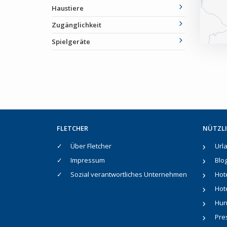
Haustiere
Zugänglichkeit
Spielgeräte
FLETCHER
NÜTZLI
Über Fletcher
Url
Impressum
Blo
Sozial verantwortliches Unternehmen
Hot
Hote
Hun
Pre