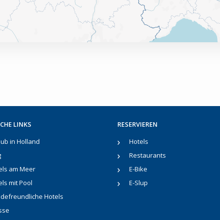
CHE LINKS
RESERVIEREN
aub in Holland
Hotels
g
Restaurants
els am Meer
E-Bike
ls mit Pool
E-Slup
defreundliche Hotels
sse