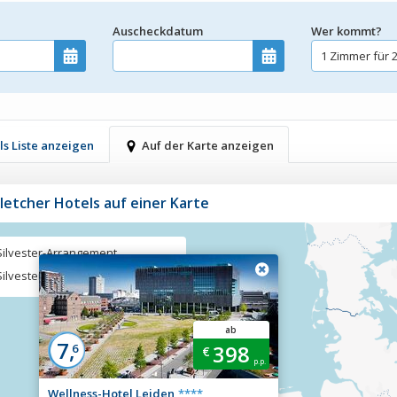
m
Auscheckdatum
Wer kommt?
ls Liste anzeigen
Auf der Karte anzeigen
Fletcher Hotels auf einer Karte
Silvester-Arrangement
Silvester-Arrangement mit Extras
ab
7,
398
6
€
p.p.
Wellness-Hotel Leiden
****