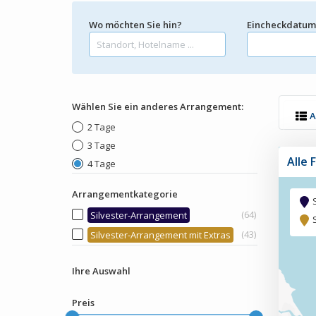
Wo möchten Sie hin?
Eincheckdatu
Wählen Sie ein anderes Arrangement:
A
2 Tage
3 Tage
Alle 
4 Tage
Arrangementkategorie
(64)
Silvester-Arrangement
(43)
Silvester-Arrangement mit Extras
Ihre Auswahl
Preis