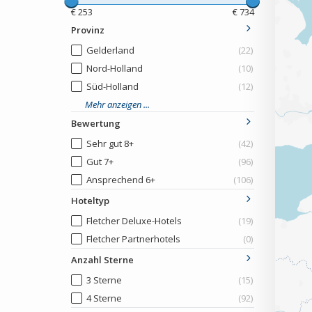
€
253
€
734
Provinz
Gelderland
(22)
Nord-Holland
(10)
Süd-Holland
(12)
Mehr anzeigen ...
Bewertung
Sehr gut 8+
(42)
Gut 7+
(96)
Ansprechend 6+
(106)
Hoteltyp
Fletcher Deluxe-Hotels
(19)
Fletcher Partnerhotels
(0)
Anzahl Sterne
3 Sterne
(15)
4 Sterne
(92)