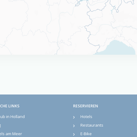
CHE LINKS
RESERVIEREN
aub in Holland
Hotels
g
Restaurants
els am Meer
E-Bike