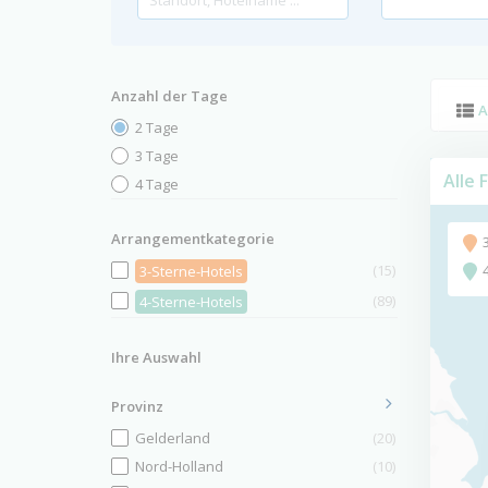
Anzahl der Tage
A
2 Tage
3 Tage
Alle 
4 Tage
Arrangementkategorie
(15)
3-Sterne-Hotels
(89)
4-Sterne-Hotels
Ihre Auswahl
Provinz
Gelderland
(20)
Nord-Holland
(10)