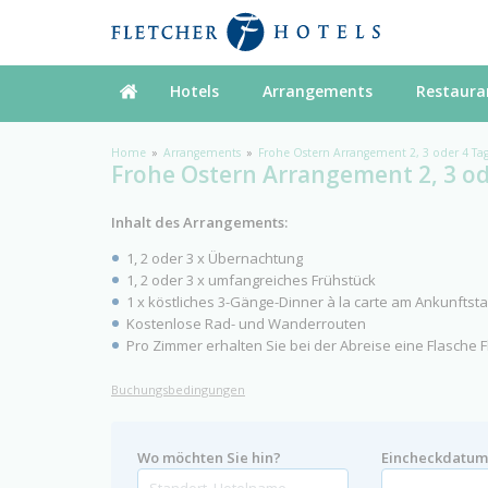
Hotels
Arrangements
Restaura
Home
Arrangements
Frohe Ostern Arrangement 2, 3 oder 4 Ta
Frohe Ostern Arrangement 2, 3 od
Inhalt des Arrangements:
1, 2 oder 3 x Übernachtung
1, 2 oder 3 x umfangreiches Frühstück
1 x köstliches 3-Gänge-Dinner à la carte am Ankunftst
Kostenlose Rad- und Wanderrouten
Pro Zimmer erhalten Sie bei der Abreise eine Flasche F
Buchungsbedingungen
Wo möchten Sie hin?
Eincheckdatu