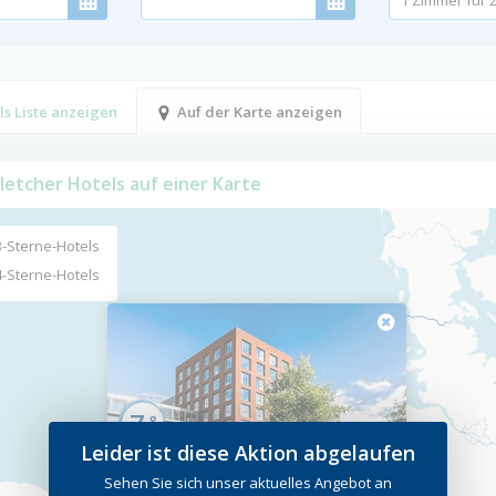
ls Liste anzeigen
Auf der Karte anzeigen
Fletcher Hotels auf einer Karte
3-Sterne-Hotels
4-Sterne-Hotels
7,
8
Leider ist diese Aktion abgelaufen
Wellness-Hotel Helmond
****
Sehen Sie sich unser aktuelles Angebot an
Helmond, Noord-Brabant