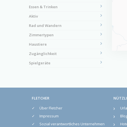
Essen & Trinken
Aktiv
Rad und Wandern
Zimmertypen
Haustiere
Zugänglichkeit
Spielgeräte
FLETCHER
NÜTZLI
Über Fletcher
Url
Impressum
Blo
Sozial verantwortliches Unternehmen
Hot