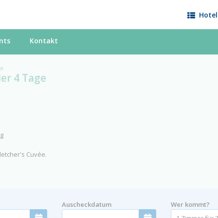
Hotel
nts
Kontakt
ge
er 4 Tage
ag
letcher's Cuvée.
m
Auscheckdatum
Wer kommt?