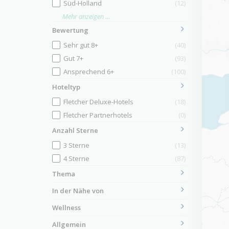
Süd-Holland
(12)
Mehr anzeigen ...
Bewertung
Sehr gut 8+
(40)
Gut 7+
(93)
Ansprechend 6+
(100)
Hoteltyp
Fletcher Deluxe-Hotels
(18)
Fletcher Partnerhotels
(0)
Anzahl Sterne
3 Sterne
(13)
4 Sterne
(87)
Thema
In der Nähe von
Wellness
Allgemein