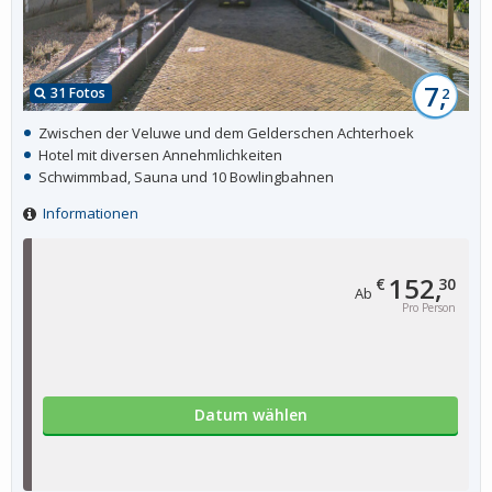
7,
31 Fotos
2
Zwischen der Veluwe und dem Gelderschen Achterhoek
Hotel mit diversen Annehmlichkeiten
Schwimmbad, Sauna und 10 Bowlingbahnen
Informationen
152,
€
30
Ab
Pro Person
Datum wählen