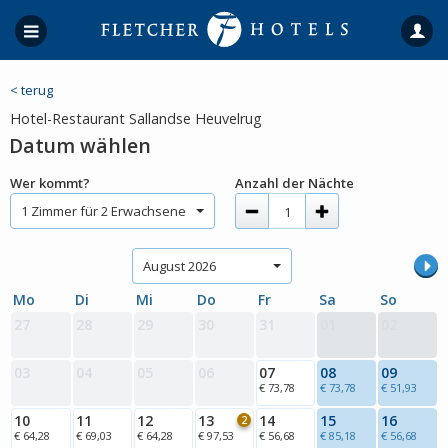
< terug
Hotel-Restaurant Sallandse Heuvelrug
Datum wählen
Wer kommt?
Anzahl der Nächte
1 Zimmer für 2 Erwachsene
August 2026
Mo
Di
Mi
Do
Fr
Sa
So
27
28
29
30
31
01
02
03
04
05
06
07
08
09
€ 73,78
€ 73,78
€ 51,93
10
11
12
13
14
15
16
2
€ 64,28
€ 69,03
€ 64,28
€ 97,53
€ 56,68
€ 85,18
€ 56,68