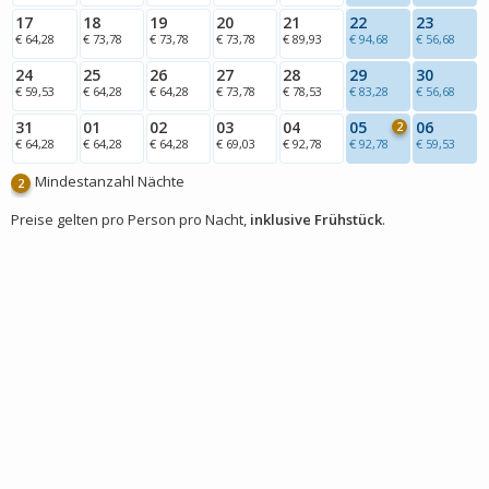
17
18
19
20
21
22
23
€ 64,28
€ 73,78
€ 73,78
€ 73,78
€ 89,93
€ 94,68
€ 56,68
24
25
26
27
28
29
30
€ 59,53
€ 64,28
€ 64,28
€ 73,78
€ 78,53
€ 83,28
€ 56,68
31
01
02
03
04
05
06
2
€ 64,28
€ 64,28
€ 64,28
€ 69,03
€ 92,78
€ 92,78
€ 59,53
Mindestanzahl Nächte
2
Preise gelten pro Person pro Nacht,
inklusive Frühstück
.