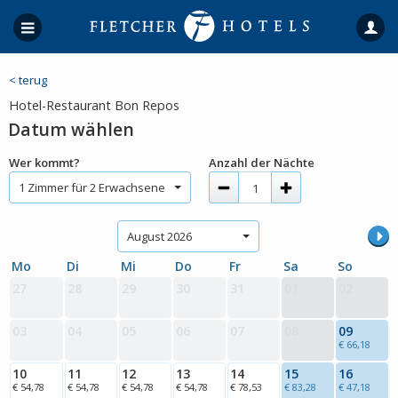
< terug
Hotel-Restaurant Bon Repos
Datum wählen
Wer kommt?
Anzahl der Nächte
1 Zimmer für 2 Erwachsene
August 2026
Mo
Di
Mi
Do
Fr
Sa
So
27
28
29
30
31
01
02
03
04
05
06
07
08
09
€ 66,18
10
11
12
13
14
15
16
€ 54,78
€ 54,78
€ 54,78
€ 54,78
€ 78,53
€ 83,28
€ 47,18