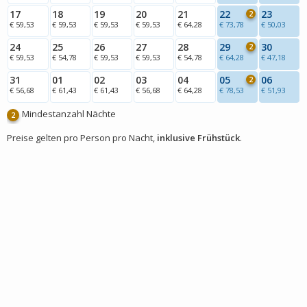
17
18
19
20
21
22
23
2
€ 59,53
€ 59,53
€ 59,53
€ 59,53
€ 64,28
€ 73,78
€ 50,03
24
25
26
27
28
29
30
2
€ 59,53
€ 54,78
€ 59,53
€ 59,53
€ 54,78
€ 64,28
€ 47,18
31
01
02
03
04
05
06
2
€ 56,68
€ 61,43
€ 61,43
€ 56,68
€ 64,28
€ 78,53
€ 51,93
Mindestanzahl Nächte
2
Preise gelten pro Person pro Nacht,
inklusive Frühstück
.