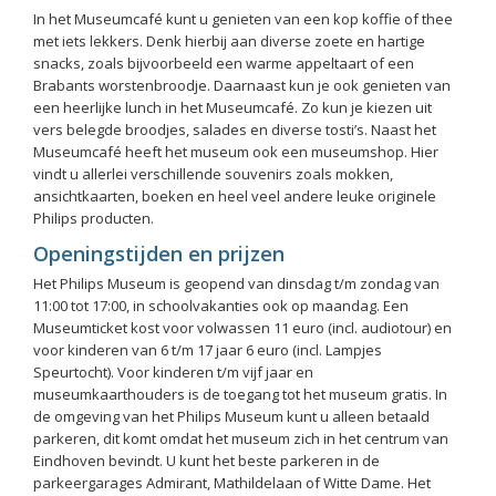
In het Museumcafé kunt u genieten van een kop koffie of thee
met iets lekkers. Denk hierbij aan diverse zoete en hartige
snacks, zoals bijvoorbeeld een warme appeltaart of een
Brabants worstenbroodje. Daarnaast kun je ook genieten van
een heerlijke lunch in het Museumcafé. Zo kun je kiezen uit
vers belegde broodjes, salades en diverse tosti’s. Naast het
Museumcafé heeft het museum ook een museumshop. Hier
vindt u allerlei verschillende souvenirs zoals mokken,
ansichtkaarten, boeken en heel veel andere leuke originele
Philips producten.
Openingstijden en prijzen
Het Philips Museum is geopend van dinsdag t/m zondag van
11:00 tot 17:00, in schoolvakanties ook op maandag. Een
Museumticket kost voor volwassen 11 euro (incl. audiotour) en
voor kinderen van 6 t/m 17 jaar 6 euro (incl. Lampjes
Speurtocht). Voor kinderen t/m vijf jaar en
museumkaarthouders is de toegang tot het museum gratis. In
de omgeving van het Philips Museum kunt u alleen betaald
parkeren, dit komt omdat het museum zich in het centrum van
Eindhoven bevindt. U kunt het beste parkeren in de
parkeergarages Admirant, Mathildelaan of Witte Dame. Het