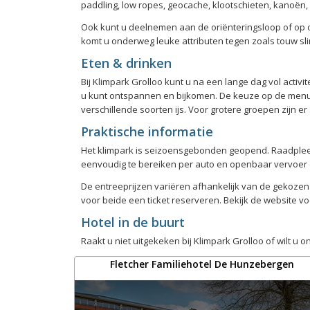
paddling, low ropes, geocache, klootschieten, kanoë
Ook kunt u deelnemen aan de oriënteringsloop of op on
komt u onderweg leuke attributen tegen zoals touw sli
Eten & drinken
Bij Klimpark Grolloo kunt u na een lange dag vol activ
u kunt ontspannen en bijkomen. De keuze op de menuka
verschillende soorten ijs. Voor grotere groepen zijn e
Praktische informatie
Het klimpark is seizoensgebonden geopend. Raadpleeg d
eenvoudig te bereiken per auto en openbaar vervoer e
De entreeprijzen variëren afhankelijk van de gekozen a
voor beide een ticket reserveren. Bekijk de website vo
Hotel in de buurt
Raakt u niet uitgekeken bij Klimpark Grolloo of wilt u
Fletcher Familiehotel De Hunzebergen