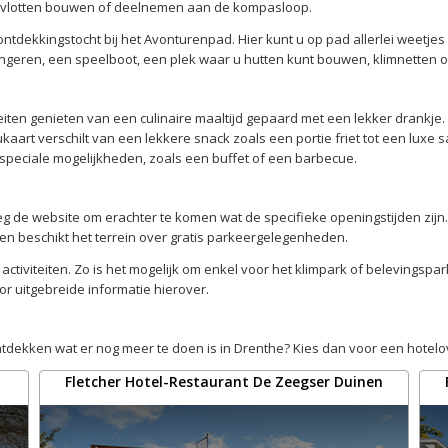
n, vlotten bouwen of deelnemen aan de kompasloop.
tdekkingstocht bij het Avonturenpad. Hier kunt u op pad allerlei weetje
ngeren, een speelboot, een plek waar u hutten kunt bouwen, klimnetten of
iteiten genieten van een culinaire maaltijd gepaard met een lekker drankj
art verschilt van een lekkere snack zoals een portie friet tot een luxe
r speciale mogelijkheden, zoals een buffet of een barbecue.
e website om erachter te komen wat de specifieke openingstijden zijn. Di
n beschikt het terrein over gratis parkeergelegenheden.
ctiviteiten. Zo is het mogelijk om enkel voor het klimpark of belevingspark
or uitgebreide informatie hierover.
 ontdekken wat er nog meer te doen is in Drenthe? Kies dan voor een hotelo
Fletcher Hotel-Restaurant De Zeegser Duinen