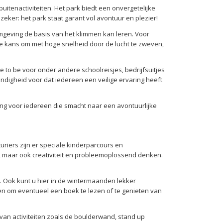
tenactiviteiten. Het park biedt een onvergetelijke
eker: het park staat garant vol avontuur en plezier!
mgeving de basis van het klimmen kan leren. Voor
ke kans om met hoge snelheid door de lucht te zweven,
ce to be voor onder andere schoolreisjes, bedrijfsuitjes
digheid voor dat iedereen een veilige ervaring heeft
ing voor iedereen die smacht naar een avontuurlijke
uriers zijn er speciale kinderparcours en
g, maar ook creativiteit en probleemoplossend denken.
k. Ook kunt u hier in de wintermaanden lekker
en om eventueel een boek te lezen of te genieten van
 van activiteiten zoals de boulderwand, stand up