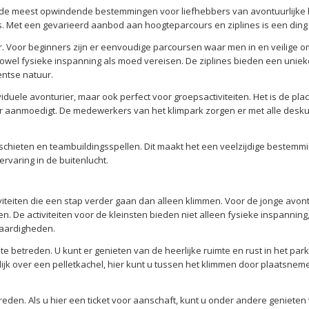
 de meest opwindende bestemmingen voor liefhebbers van avontuurlijke bui
s. Met een gevarieerd aanbod aan hoogteparcours en ziplines is een ding z
r. Voor beginners zijn er eenvoudige parcoursen waar men in en veilige o
zowel fysieke inspanning als moed vereisen. De ziplines bieden een unie
entse natuur.
ividuele avonturier, maar ook perfect voor groepsactiviteiten. Het is de pla
 aanmoedigt. De medewerkers van het klimpark zorgen er met alle deskun
gschieten en teambuildingsspellen. Dit maakt het een veelzijdige bestemm
rvaring in de buitenlucht.
viteiten die een stap verder gaan dan alleen klimmen. Voor de jonge avont
n. De activiteiten voor de kleinsten bieden niet alleen fysieke inspannin
vaardigheden.
 betreden. U kunt er genieten van de heerlijke ruimte en rust in het par
jk over een pelletkachel, hier kunt u tussen het klimmen door plaatsnem
reden. Als u hier een ticket voor aanschaft, kunt u onder andere genieten