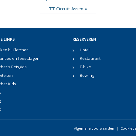
TT Circuit Assen »
E LINKS
RESERVEREN
en bij Fletcher
Hotel
anties en feestdagen
Restaurant
cher's Reisgids
E-bike
viteiten
Bowling
cher Kids
s
g
O
Algemene voorwaarden
Cookiebe