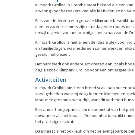
Klimpark Grolloo in Drenthe staat bekend als een van
ervaring voor bezoekers van alle leeftijden en niveau
Er is voor iedereen een gepaste klimroute beschikbaa
meer ervaren klimmers zijn er uitdagende routes die 
terwijl u geniet van het prachtige landschap van de Dr
Klimpark Grolloo is niet alleen de ideale plek voor ind
en familiedagen, waar iedereen samenwerkt en elkaar
gevuld met plezier.
Het park biedt ook andere activiteiten aan, zoals boo
dag. Bezoek Klimpark Grolloo voor een onvergetelijke e
Activiteiten
Klimpark Grolloo biedt een breed scala aan buitenacti
speelgebieden waar zij veilig kunnen klimmen en spele
Mooi meegenomen natuurlijk, want dit verbetert hun 
Een ander hoogtepunt is om de boomhut van het park te
opwarmen als het koud is. De boomhut beschikt nameli
het prachtige uitzicht.
Daarnaast is het ook leuk om het belevingspark te bet