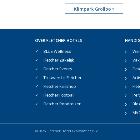
Klimpark Grolloo »
OVER FLETCHER HOTELS
HANDIG
BLUE Wellness
Werk
Fletcher Zakelijk
Vak
Fletcher Events
Flet
Trouwen bij Fletcher
Acti
Fletcher Fanshop
Flet
Fletcher Football
Per
Fletcher Rondreizen
Blo
MV
©2026 Fletcher Hotel Exploitaties B.V.