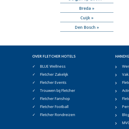
Breda »
Cuijk »
Den Bosch »
OVER FLETCHER HOTELS
HANDIG
BLUE Wellness
Werk
Fletcher Zakelijk
Vak
Fletcher Events
Flet
Trouwen bij Fletcher
Acti
Fletcher Fanshop
Flet
Fletcher Football
Per
Fletcher Rondreizen
Blo
MV