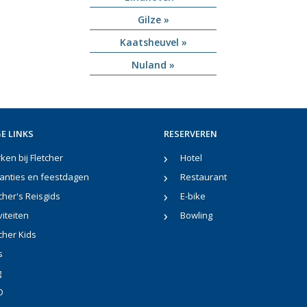
Gilze »
Kaatsheuvel »
Nuland »
E LINKS
RESERVEREN
en bij Fletcher
Hotel
anties en feestdagen
Restaurant
cher's Reisgids
E-bike
viteiten
Bowling
cher Kids
s
g
O