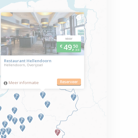
voor
49,
€
50
p.p.
Restaurant Hellendoorn
Hellendoorn, Overijssel
Reserveer
Meer informatie