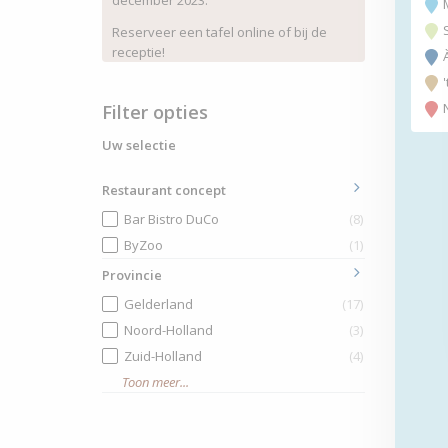
december 2023.
Reserveer een tafel online of bij de
receptie!
Filter opties
Uw selectie
Restaurant concept
Bar Bistro DuCo
(8)
ByZoo
(1)
Provincie
Gelderland
(17)
Noord-Holland
(3)
Zuid-Holland
(4)
Toon meer...