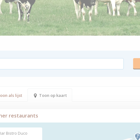
oon als lijst
Toon op kaart
her restaurants
Bar Bistro Duco