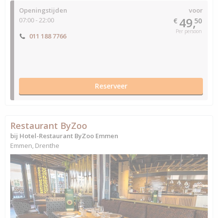
Openingstijden
voor
49,
07:00 - 22:00
€
50
Per persoon
011 188 7766
Reserveer
Restaurant ByZoo
bij Hotel-Restaurant ByZoo Emmen
Emmen, Drenthe