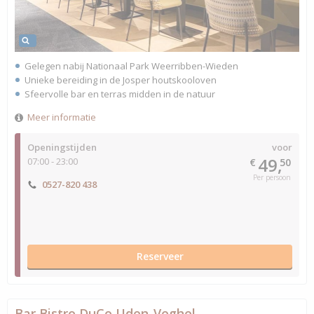
Gelegen nabij Nationaal Park Weerribben-Wieden
Unieke bereiding in de Josper houtskooloven
Sfeervolle bar en terras midden in de natuur
Meer informatie
Openingstijden
voor
49,
07:00 - 23:00
€
50
Per persoon
0527-820 438
Reserveer
Bar Bistro DuCo Uden-Veghel