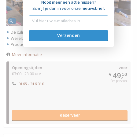
Nooit meer een actie missen?
Schrijf je dan in voor onze nieuwsbrief.
Dé culinaire hotspot in Bosschenhoofd
Wereldse gerechten met eigen draai
Producten uit eigen moestuin
Meer informatie
Openingstijden
voor
49,
07:00 - 23:00 uur
€
50
Per persoon
0165 - 316 310
Reserveer