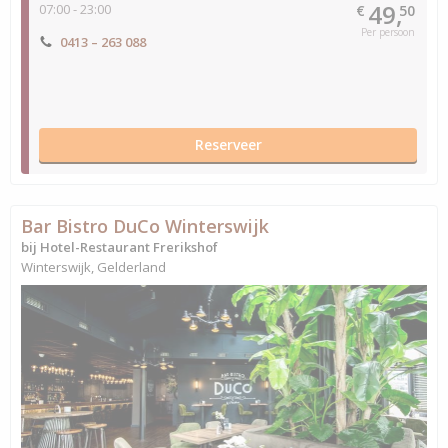
49,
07:00 - 23:00
€
50
Per persoon
0413 – 263 088
Reserveer
Bar Bistro DuCo Winterswijk
bij Hotel-Restaurant Frerikshof
Winterswijk, Gelderland