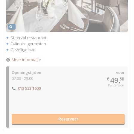
Sfeervol restaurant
Culinaire gerechten
Gezellige bar
Meer informatie
Openingstijden
voor
49,
07:00 - 23:00
€
50
Per persoon
013 523 1600
Reserveer