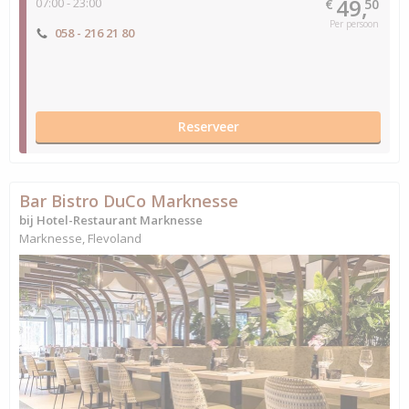
49,
07:00 - 23:00
€
50
Per persoon
058 - 216 21 80
Reserveer
Bar Bistro DuCo Marknesse
bij Hotel-Restaurant Marknesse
Marknesse, Flevoland