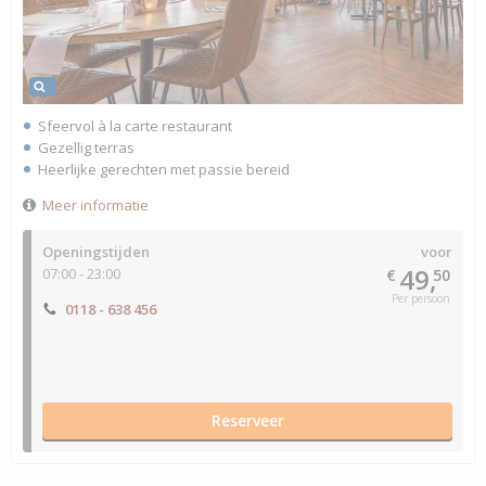
Sfeervol à la carte restaurant
Gezellig terras
Heerlijke gerechten met passie bereid
Meer informatie
Openingstijden
voor
49,
07:00 - 23:00
€
50
Per persoon
0118 - 638 456
Reserveer