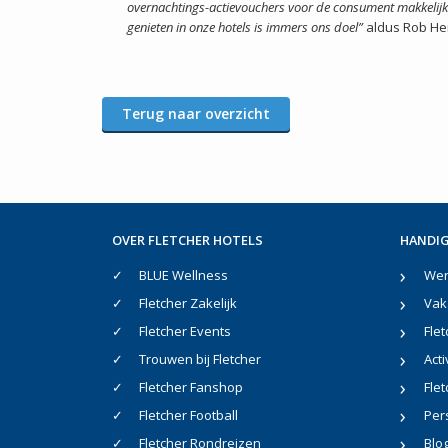
overnachtings-actievouchers voor de consument makkelijk
genieten in onze hotels is immers ons doel”
aldus Rob Her
Terug naar overzicht
OVER FLETCHER HOTELS
HANDIG
BLUE Wellness
Werk
Fletcher Zakelijk
Vak
Fletcher Events
Flet
Trouwen bij Fletcher
Acti
Fletcher Fanshop
Flet
Fletcher Football
Per
Fletcher Rondreizen
Blo