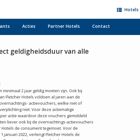
Hotels 
ants
Acties
Partner Hotels
Contact
rect geldigheidsduur van alle
t
minimaal 2 jaar geldig moeten zijn. Ook bij
van Fletcher Hotels voldoen al jaren aan de
 overnachtings- actievouchers, welke niet of
verplichting niet. Voor deze actiematige
r per actie waardoor deze vouchers gemiddeld
nten liever ook bij de overnachtings-actievouchers
r Hotels de consument tegemoet. Voor de
1 januari 2022, verlengt Fletcher Hotels de