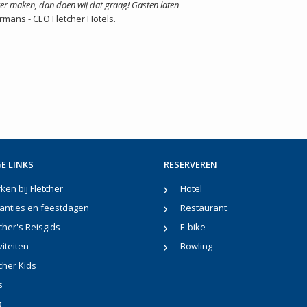
er maken, dan doen wij dat graag! Gasten laten
mans - CEO Fletcher Hotels.
E LINKS
RESERVEREN
en bij Fletcher
Hotel
anties en feestdagen
Restaurant
cher's Reisgids
E-bike
viteiten
Bowling
cher Kids
s
g