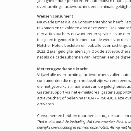
geldigheidsduur per direct en automatisch naar 2 j
overnachtings- actievouchers een minimale geldighei
Wensen consument
Na overleg met o.a. de Consumentenbond heeft Fle
te komen en te voldoen aan deze wens. Ook omdat het 
een actievouchers en wanneer er sprake is van een 
te zijn en tegemoet te komen aan de wens van de
Fletcher Hotels besloten om ook alle overnachtings-a
2022, 2 jaar geldig te laten zijn. Ook de actievouche
net als de cadeaubonnen van Fletcher, een geldighei
Met terugwerkende kracht
Vrijwel alle overnachtings-actievouchers zullen aut
consumenten die nog in het bezit zijn van een overna
die niet gebruikt is, maar waarvan de geldigheidsduur
Gastensupport via het e-mailadres: gastensupport@fl
actievoucher) of bellen naar 0347 – 750 430. Deze o
activeren.
Consumenten hebben daarmee alsnog de kans om dez
“Het is uiteraard de bedoeling dat consumenten die in bez
heerlijke overnachting in een van onze hotels. Als wij met