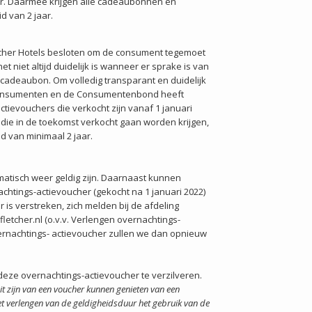
aar. Daarmee krijgen alle cadeaubonnen en
d van 2 jaar.
tcher Hotels besloten om de consument tegemoet
niet altijd duidelijk is wanneer er sprake is van
cadeaubon. Om volledig transparant en duidelijk
 consumenten en de Consumentenbond heeft
ctievouchers die verkocht zijn vanaf 1 januari
rs die in de toekomst verkocht gaan worden krijgen,
d van minimaal 2 jaar.
omatisch weer geldig zijn. Daarnaast kunnen
chtings-actievoucher (gekocht na 1 januari 2022)
 is verstreken, zich melden bij de afdeling
etcher.nl (o.v.v. Verlengen overnachtings-
vernachtings- actievoucher zullen we dan opnieuw
e overnachtings-actievoucher te verzilveren.
it zijn van een voucher kunnen genieten van een
 het verlengen van de geldigheidsduur het gebruik van de