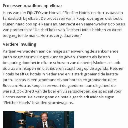
Processen naadloos op elkaar
Hans van der Eijk CEO van Hocras: ”Fletcher Hotels en Hocras passen
fantastisch bij elkaar. De processen van inkoop, opslag en distributie
sluiten naadloos op elkaar aan. Met recht een samenwerking op basis
van partnership! ” De chef koks van Fletcher Hotels hebben zo direct
toegang tot de markt. Hocras zorgt daarvoor.”
Verdere invulling
Partijen verwachten aan de innige samenwerking de aankomende
jaren nog meer invulling te kunnen geven. Thema’s als kosten
besparing door het in elkaar schuiven van de bedrijfskolom als ook
duurzaam inkopen en distribueren staat hoog op de agenda. Fletcher
Hotels heeft 60 hotels in Nederland en is sterk groeiend de laatste
jaren. Hocras is een groothandel voor horeca en grootverbruik te
Bussum. Hocras koopt in en voert de goederen aan uit geheel de
wereld. Ook direct van de boer en vissersschepen, die speciaal voor
Hocras varen. Belevering aan de hotels geschiedt middels eigen
“Fletcher Hotels” branded vrachtwagens.