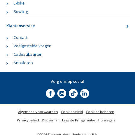
E-bike
Bowling
Klantenservice
Contact
Veelgestelde vragen
Cadeaukaarten
Annuleren
Volg ons op social
Algemene voorwaarden
Cookiebeleid
Cookies beheren
Privacybeleid
Disclaimer
Laagste Prijsgarantie
Huisregels
©2026 Fletcher Hotel Exploitaties B.V.