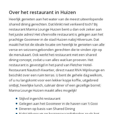
Over het restaurant in Huizen
Heerlijk genieten aan het water van de meest uiteenlopende
shared dining gerechten. Dat klinkt niet verkeerd toch? Bij
restaurant Marina Lounge Huizen bent u dan ook zeker aan
het juiste adres! Het sfeervolle restaurant is gelegen aan het
prachtige Gooimeer in de stad Huizen nabij Hilversum. Dat
maakt het tot de ideale locatie om heerlijk te genieten van alle
verse en seizoensgebonden gerechten die te vinden zijn op
de menukaart. Ook werkt het restaurant met een shared
dining concept, zodat u van alles wat kan proeven. Het
restaurant is gevestigd in het pand van Fletcher Hotel-
Restaurant Nautisch Kwartier, direct naast RIVA Wijnlounge en
beschikt over een ruim terras. U bent de gehele dag welkom,
of u nu langskomt voor een lekker kopje koffie, uitgebreid
ontbijt, heerlijke lunch, culinair diner of een gezellige borrel;
Marina Lounge Huizen maakt alles mogelijk!
Stijlvol ingericht restaurant
Gelegen aan het Gooimeer in de haven van 't Gooi
Dineren op basis van Shared Dining
Nabij Hilversum en bezienswaardigheden zoals het