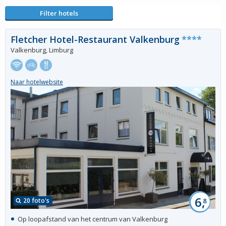
Filter hotels
Fletcher Hotel-Restaurant Valkenburg
****
Valkenburg, Limburg
Naar hotelwebsite
6,
20 foto's
8
Op loopafstand van het centrum van Valkenburg