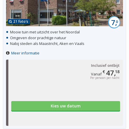
7,
21 foto's
0
Mooie tuin met uitzicht over het Noordal
Omgeven door prachtige natuur
Nabij steden als Maastricht, Aken en Vaals
Meer informatie
Inclusief ontbijt
47,
€
18
Vanaf
Per persoon per nacht
Kies uw datum