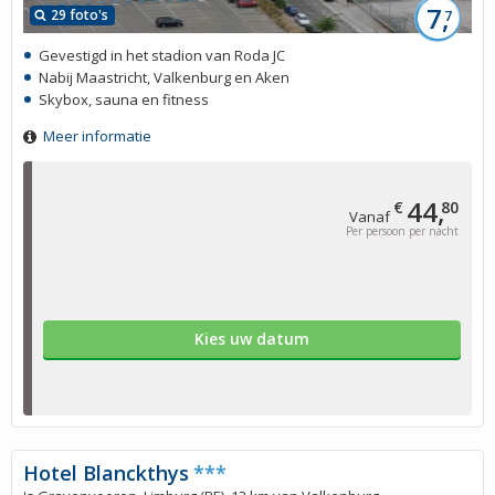
7,
29 foto's
7
Gevestigd in het stadion van Roda JC
Nabij Maastricht, Valkenburg en Aken
Skybox, sauna en fitness
Meer informatie
44,
€
80
Vanaf
Per persoon per nacht
Kies uw datum
Hotel Blanckthys
***