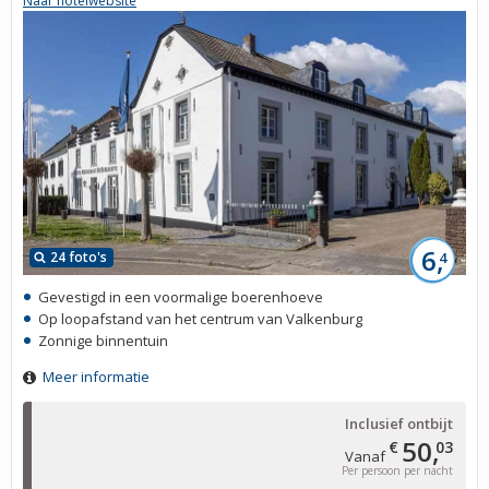
Naar hotelwebsite
6,
24 foto's
4
Gevestigd in een voormalige boerenhoeve
Op loopafstand van het centrum van Valkenburg
Zonnige binnentuin
Meer informatie
Inclusief ontbijt
50,
€
03
Vanaf
Per persoon per nacht