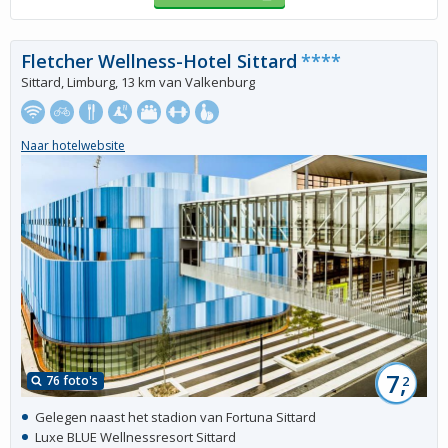
Fletcher Wellness-Hotel Sittard
****
Sittard, Limburg, 13 km van Valkenburg
Naar hotelwebsite
7,
76 foto's
2
Gelegen naast het stadion van Fortuna Sittard
Luxe BLUE Wellnessresort Sittard