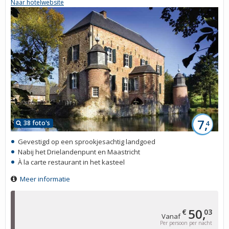
Naar hotelwebsite
7,
38 foto's
4
Gevestigd op een sprookjesachtig landgoed
Nabij het Drielandenpunt en Maastricht
À la carte restaurant in het kasteel
Meer informatie
50,
€
03
Vanaf
Per persoon per nacht