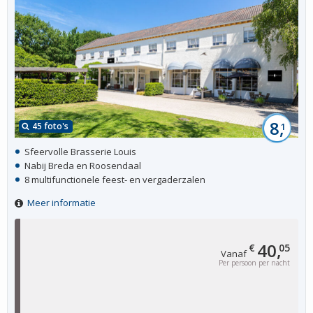
8,
45 foto's
1
Sfeervolle Brasserie Louis
Nabij Breda en Roosendaal
8 multifunctionele feest- en vergaderzalen
Meer informatie
40,
€
05
Vanaf
Per persoon per nacht