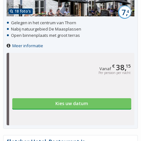
7,
18 foto's
4
Gelegen in het centrum van Thorn
Nabij natuurgebied De Maasplassen
Open binnenplaats met groot terras
Meer informatie
38,
€
15
Vanaf
Per persoon per nacht
Kies uw datum