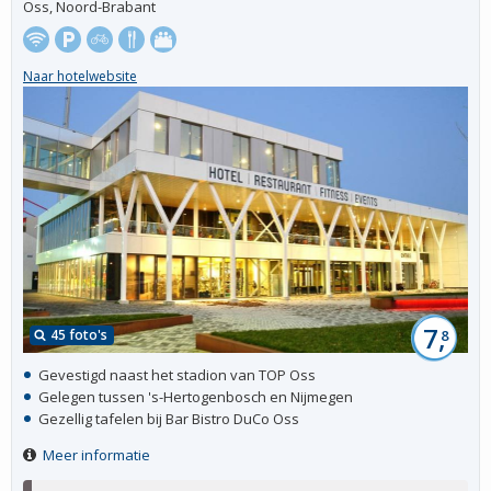
Oss, Noord-Brabant
Naar hotelwebsite
7,
45 foto's
8
Gevestigd naast het stadion van TOP Oss
Gelegen tussen 's-Hertogenbosch en Nijmegen
Gezellig tafelen bij Bar Bistro DuCo Oss
Meer informatie