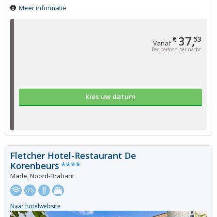
Meer informatie
37,
€
53
Vanaf
Per persoon per nacht
Kies uw datum
Fletcher Hotel-Restaurant De
Korenbeurs
****
Made, Noord-Brabant
Naar hotelwebsite