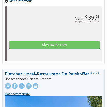
Meer informatie
39,
€
68
Vanaf
Per persoon per nacht
Kies uw datum
Fletcher Hotel-Restaurant De Reiskoffer
****
Bosschenhoofd, Noord-Brabant
Naar hotelwebsite