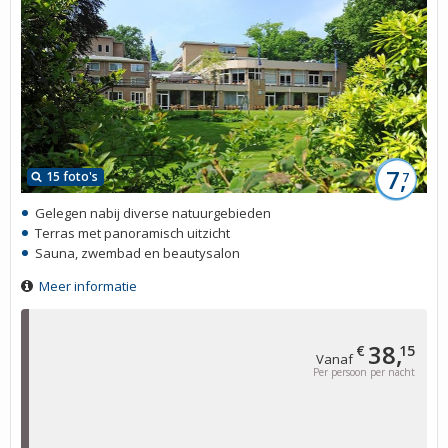
7,
15 foto's
7
Gelegen nabij diverse natuurgebieden
Terras met panoramisch uitzicht
Sauna, zwembad en beautysalon
Meer informatie
38,
€
15
Vanaf
Per persoon per nacht