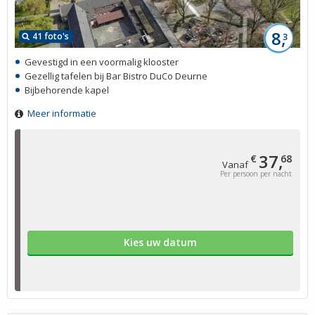
8,
41 foto's
3
Gevestigd in een voormalig klooster
Gezellig tafelen bij Bar Bistro DuCo Deurne
Bijbehorende kapel
Meer informatie
37,
€
68
Vanaf
Per persoon per nacht
Kies uw datum