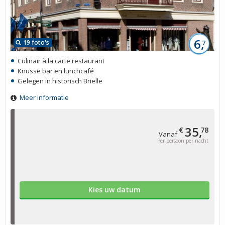
6,
19 foto's
7
Culinair à la carte restaurant
Knusse bar en lunchcafé
Gelegen in historisch Brielle
Meer informatie
35,
€
78
Vanaf
Per persoon per nacht
Kies uw datum