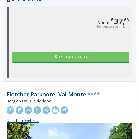
37,
€
68
Vanaf
Per persoon per nacht
Kies uw datum
Fletcher Parkhotel Val Monte
****
Berg en Dal, Gelderland
Naar hotelwebsite