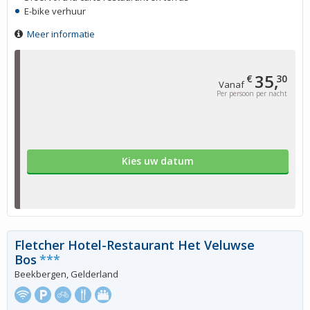
E-bike verhuur
Meer informatie
35,
€
30
Vanaf
Per persoon per nacht
Kies uw datum
Fletcher Hotel-Restaurant Het Veluwse
Bos
***
Beekbergen, Gelderland