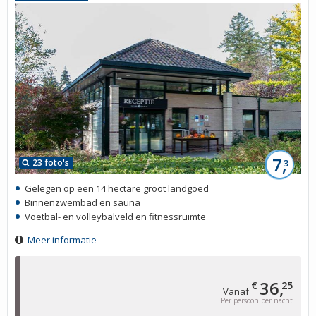
7,
23 foto's
3
Gelegen op een 14 hectare groot landgoed
Binnenzwembad en sauna
Voetbal- en volleybalveld en fitnessruimte
Meer informatie
36,
€
25
Vanaf
Per persoon per nacht