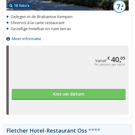
7,
18 foto's
4
Gelegen in de Brabantse Kempen
Sfeervol à la carte restaurant
Gezellige hotelbar en ruim terras
Meer informatie
40,
€
05
Vanaf
Per persoon per nacht
Kies uw datum
Fletcher Hotel-Restaurant Oss
****