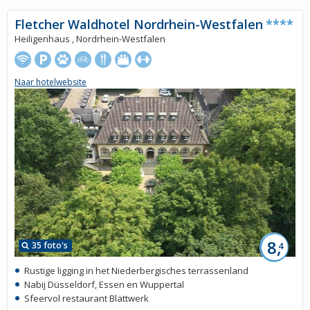
Fletcher Waldhotel Nordrhein-Westfalen
****
Heiligenhaus , Nordrhein-Westfalen
Naar hotelwebsite
8,
35 foto's
4
Rustige ligging in het Niederbergisches terrassenland
Nabij Düsseldorf, Essen en Wuppertal
Sfeervol restaurant Blattwerk