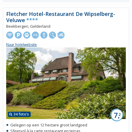
Fletcher Hotel-Restaurant De Wipselberg-
Veluwe
****
Beekbergen, Gelderland
Naar hotelwebsite
7,
34 foto's
2
Gelegen op een 12 hectare groot landgoed
Sfeervol à la carte restaurant en terras