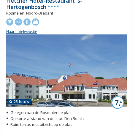
Fletcher Hotel-Restaurant 's-
Hertogenbosch
****
Rosmalen, Noord-Brabant
Naar hotelwebsite
7,
25 foto's
4
Gelegen aan de Rosmalense plas
Op korte afstand van de stad Den Bosch
Ruim terras met uitzicht op de plas