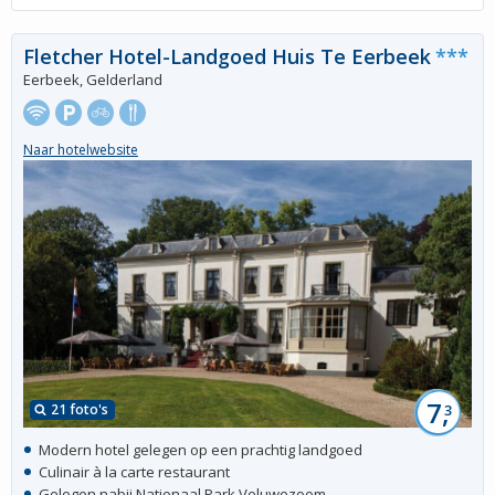
Fletcher Hotel-Landgoed Huis Te Eerbeek
***
Eerbeek, Gelderland
Naar hotelwebsite
7,
21 foto's
3
Modern hotel gelegen op een prachtig landgoed
Culinair à la carte restaurant
Gelegen nabij Nationaal Park Veluwezoom