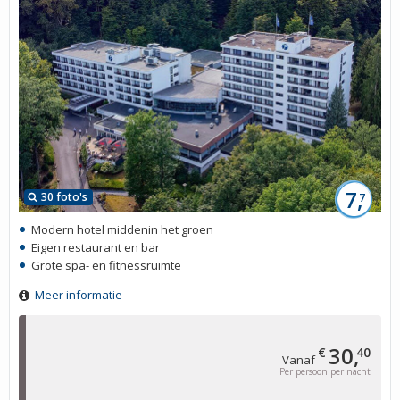
7,
30 foto's
7
Modern hotel middenin het groen
Eigen restaurant en bar
Grote spa- en fitnessruimte
Meer informatie
30,
€
40
Vanaf
Per persoon per nacht