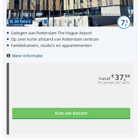
7,
30 foto's
5
Gelegen aan Rotterdam The Hague Airport
Op zeer korte afstand van Rotterdam centrum
Familiekamers, studio’s en appartementen
Meer informatie
37,
€
04
Vanaf
Per persoon per nacht
Kies uw datum