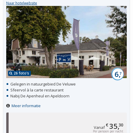
Naar hotelwebsite
6,
26 foto's
7
Gelegen in natuurgebied De Veluwe
Sfeervol à la carte restaurant
Nabij De Apenheul en Apeldoorn
Meer informatie
35,
€
30
Vanaf
Per persoon per nacht