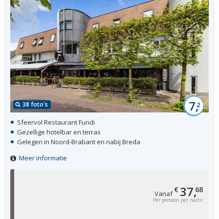
7,
38 foto's
2
Sfeervol Restaurant Fundi
Gezellige hotelbar en terras
Gelegen in Noord-Brabant en nabij Breda
Meer informatie
37,
€
68
Vanaf
Per persoon per nacht