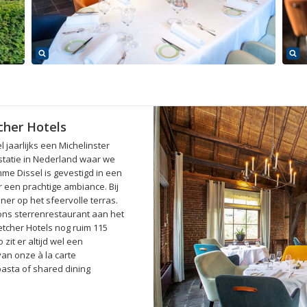
cher Hotels
jaarlijks een Michelinster
statie in Nederland waar we
mme Dissel is gevestigd in een
 een prachtige ambiance. Bij
ner op het sfeervolle terras.
 ons sterrenrestaurant aan het
etcher Hotels nog ruim 115
zit er altijd wel een
van onze à la carte
 pasta of shared dining