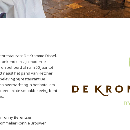
renrestaurant De Kromme Dissel.
at bekend om zijn moderne
en behoord al ruim 50 jaar tot
ct naast het pand van Fletcher
beleving bij restaurant De
n overnachting in het hotel om
oor een echte smaakbeleving bent
es.
an Tonny Berentsen
Sommelier Ronnie Brouwer