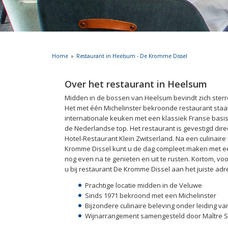
Home
Restaurant in Heelsum - De Kromme Dissel
Over het restaurant in Heelsum
Midden in de bossen van Heelsum bevindt zich ster
Het met één Michelinster bekroonde restaurant sta
internationale keuken met een klassiek Franse basis 
de Nederlandse top. Het restaurant is gevestigd dire
Hotel-Restaurant Klein Zwitserland. Na een culinaire 
Kromme Dissel kunt u de dag compleet maken met ee
nog even na te genieten en uit te rusten. Kortom, v
u bij restaurant De Kromme Dissel aan het juiste adr
Prachtige locatie midden in de Veluwe
Sinds 1971 bekroond met een Michelinster
Bijzondere culinaire beleving onder leiding v
Wijnarrangement samengesteld door Maître 