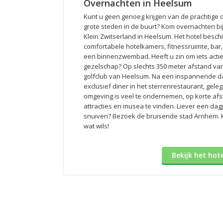
Overnachten in Heelsum
Kunt u geen genoeg krijgen van de prachtige
grote steden in de buurt? Kom overnachten bij
Klein Zwitserland in Heelsum. Het hotel beschikt
comfortabele hotelkamers, fitnessruimte, ba
een binnenzwembad. Heeft u zin om iets acti
gezelschap? Op slechts 350 meter afstand van 
golfclub van Heelsum. Na een inspannende d
exclusief diner in het sterrenrestaurant, geleg
omgeving is veel te ondernemen, op korte afst
attracties en musea te vinden. Liever een dag
snuiven? Bezoek de bruisende stad Arnhem. K
wat wils!
Bekijk het hot