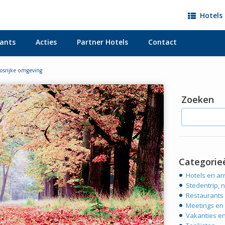
Hotels 
ants
Acties
Partner Hotels
Contact
bosrijke omgeving
Zoeken
Categorie
Hotels en a
Stedentrip, n
Restaurants
Meetings en
Vakanties e