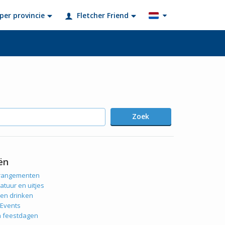
per provincie
Fletcher Friend
Zoek
ën
rrangementen
atuur en uitjes
 en drinken
 Events
n feestdagen