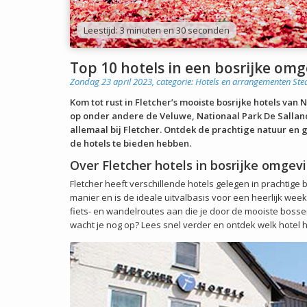
Leestijd: 3 minuten en 30 seconden
Top 10 hotels in een bosrijke om
Zondag 23 april 2023, categorie:
Hotels en arrangementen
Ste
Kom tot rust in Fletcher’s mooiste bosrijke hotels v
op onder andere de Veluwe, Nationaal Park De Sallan
allemaal bij Fletcher. Ontdek de prachtige natuur en g
de hotels te bieden hebben.
Over Fletcher hotels in bosrijke omgev
Fletcher heeft verschillende hotels gelegen in prachtige b
manier en is de ideale uitvalbasis voor een heerlijk we
fiets- en wandelroutes aan die je door de mooiste bos
wacht je nog op? Lees snel verder en ontdek welk hotel he