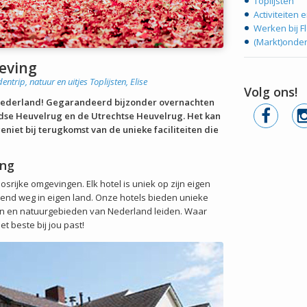
Toplijsten
Activiteiten e
Werken bij F
(Markt)onde
geving
dentrip, natuur en uitjes
Toplijsten
,
Elise
Volg ons!
an Nederland! Gegarandeerd bijzonder overnachten
dse Heuvelrug en de Utrechtse Heuvelrug. Het kan
eniet bij terugkomst van de unieke faciliteiten die
ing
osrijke omgevingen. Elk hotel is uniek op zijn eigen
ekend weg in eigen land. Onze hotels bieden unieke
sen en natuurgebieden van Nederland leiden. Waar
t beste bij jou past!