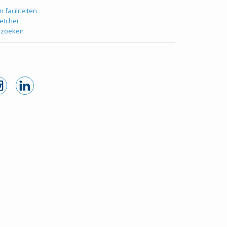
n faciliteiten
letcher
rzoeken