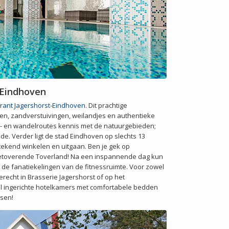
-Eindhoven
urant Jagershorst-Eindhoven
. Dit prachtige
n, zandverstuivingen, weilandjes en authentieke
ets- en wandelroutes kennis met de natuurgebieden;
e. Verder ligt de stad Eindhoven op slechts 13
tstekend winkelen en uitgaan. Ben je gek op
betoverende Toverland! Na een inspannende dag kun
de fanatiekelingen van de fitnessruimte. Voor zowel
terecht in Brasserie Jagershorst of op het
ol ingerichte hotelkamers met comfortabele bedden
sen!