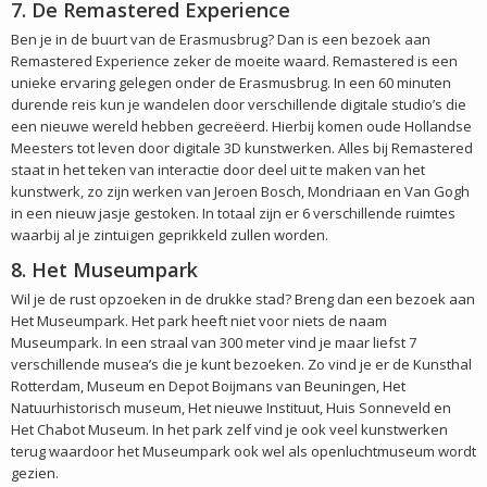
7. De Remastered Experience
Ben je in de buurt van de Erasmusbrug? Dan is een bezoek aan
Remastered Experience zeker de moeite waard. Remastered is een
unieke ervaring gelegen onder de Erasmusbrug. In een 60 minuten
durende reis kun je wandelen door verschillende digitale studio’s die
een nieuwe wereld hebben gecreëerd. Hierbij komen oude Hollandse
Meesters tot leven door digitale 3D kunstwerken. Alles bij Remastered
staat in het teken van interactie door deel uit te maken van het
kunstwerk, zo zijn werken van Jeroen Bosch, Mondriaan en Van Gogh
in een nieuw jasje gestoken. In totaal zijn er 6 verschillende ruimtes
waarbij al je zintuigen geprikkeld zullen worden.
8. Het Museumpark
Wil je de rust opzoeken in de drukke stad? Breng dan een bezoek aan
Het Museumpark. Het park heeft niet voor niets de naam
Museumpark. In een straal van 300 meter vind je maar liefst 7
verschillende musea’s die je kunt bezoeken. Zo vind je er de Kunsthal
Rotterdam, Museum en Depot Boijmans van Beuningen, Het
Natuurhistorisch museum, Het nieuwe Instituut, Huis Sonneveld en
Het Chabot Museum. In het park zelf vind je ook veel kunstwerken
terug waardoor het Museumpark ook wel als openluchtmuseum wordt
gezien.