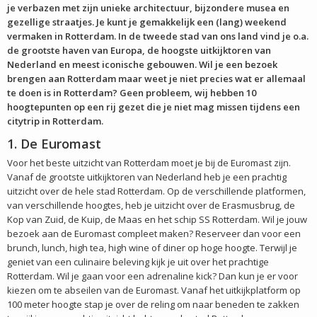
je verbazen met zijn unieke architectuur, bijzondere musea en
gezellige straatjes. Je kunt je gemakkelijk een (lang) weekend
vermaken in Rotterdam. In de tweede stad van ons land vind je o.a.
de grootste haven van Europa, de hoogste uitkijktoren van
Nederland en meest iconische gebouwen. Wil je een bezoek
brengen aan Rotterdam maar weet je niet precies wat er allemaal
te doen is in Rotterdam? Geen probleem, wij hebben 10
hoogtepunten op een rij gezet die je niet mag missen tijdens een
citytrip in Rotterdam.
1. De Euromast
Voor het beste uitzicht van Rotterdam moet je bij de Euromast zijn.
Vanaf de grootste uitkijktoren van Nederland heb je een prachtig
uitzicht over de hele stad Rotterdam. Op de verschillende platformen,
van verschillende hoogtes, heb je uitzicht over de Erasmusbrug, de
Kop van Zuid, de Kuip, de Maas en het schip SS Rotterdam. Wil je jouw
bezoek aan de Euromast compleet maken? Reserveer dan voor een
brunch, lunch, high tea, high wine of diner op hoge hoogte. Terwijl je
geniet van een culinaire beleving kijk je uit over het prachtige
Rotterdam. Wil je gaan voor een adrenaline kick? Dan kun je er voor
kiezen om te abseilen van de Euromast. Vanaf het uitkijkplatform op
100 meter hoogte stap je over de reling om naar beneden te zakken