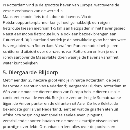
In Rotterdam vind je de grootste haven van Europa, wat tevens de
zesde zeehaven van de wereld is.
Maak een mooie fiets tocht door de havens. Via de
Fietsknooppuntenplanner kun je heel gemakkelijk een eigen
fietsroute kiezen met ruim 175 km aan fietspaden in het havengebied.
Naast een mooie fietsroute kun je ook een bezoek brengen aan
FutureLand. Bij Futureland ontdek je de ontwikkeling van het nieuwste
havengebied van Rotterdam. Vanaf het Panaromadek heb je een
schitterend uitzicht over de havens van Rotterdam en kun je een
rondvaart over de Maasvlakte doen waar je de havens vanaf het
water kunt bekijken.
5. Diergaarde Blijdorp
Met meer dan 25 hectare groot vind je in hartje Rotterdam, de best
bezochte dierentuin van Nederland; Diergaarde Blijdorp Rotterdam. In
één van de mooiste dierentuinen van Europa heb je dieren uit alle
continenten van de wereld. Bekijk de zeer bedreigde Sumatraanse
tijger, de Amoer panter en de olifanten uit Azie. Zie hoe Bokito, de
bekendste gorilla van Nederland, leeft en wat de giraffen eten uit
Afrika. Sta oog in oog met speelse zeeleeuwen, pinguïns,
verschillende soorten haaien en de meest kleurrijke vissen in het
prachtige overdekte Oceanium en leer alles over de poolvos en