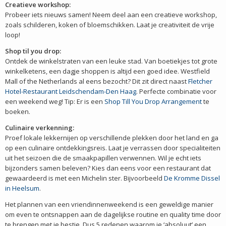
Creatieve workshop:
Probeer iets nieuws samen! Neem deel aan een creatieve workshop,
zoals schilderen, koken of bloemschikken. Laat je creativiteit de vrije
loop!
Shop til you drop:
Ontdek de winkelstraten van een leuke stad. Van boetiekjes tot grote
winkelketens, een dagje shoppen is altijd een goed idee. Westfield
Mall of the Netherlands al eens bezocht? Dit zit direct naast
Fletcher
Hotel-Restaurant Leidschendam-Den Haag
. Perfecte combinatie voor
een weekend weg! Tip: Er is een
Shop Till You Drop Arrangement
te
boeken.
Culinaire verkenning:
Proef lokale lekkernijen op verschillende plekken door het land en ga
op een culinaire ontdekkingsreis. Laat je verrassen door specialiteiten
uit het seizoen die de smaakpapillen verwennen. Wil je echt iets
bijzonders samen beleven? Kies dan eens voor een restaurant dat
gewaardeerd is met een Michelin ster. Bijvoorbeeld
De Kromme Dissel
in Heelsum
.
Het plannen van een vriendinnenweekend is een geweldige manier
om even te ontsnappen aan de dagelijkse routine en quality time door
te brengen met je bestie. Dus 5 redenen waarom je ‘absoluut’ een