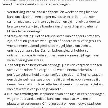
vriendinnenweekend zou moeten overwegen:
Versterking van vriendschappen:
Een weekend weg biedt de
kans om elkaar op een dieper niveau te leren kennen. Door
samen nieuwe ervaringen op te doen en tijd met elkaar door te
brengen, versterk je de banden van vriendschap en creëer je
blijvende herinneringen.
Stressverlichting
: Het dagelijkse leven kan behoorlijk stressvol
zijn, of het nu gaat om werk, gezin of andere verplichtingen. Een
vriendinnenweekend geeft je de mogelijkheid om even te
ontsnappen aan alles. Samen lachen, plezier hebben en
ontspannende activiteiten ondernemen kunnen bijdragen aan
vermindering van stress.
Zelfzorg:
In de hectiek van het dagelijks leven vergeten mensen
soms voor zichzelf te zorgen. Een vriendinnenweekend is de
perfecte gelegenheid om aan zelfzorg te doen. Of het nu gaat om
een dagje wellness, gezonde maaltijden of gewoon even de tijd
nemen voor persoonlijke reflectie, dit weekend staat in het teken
van het welzijn van jou en je vriendin.
Nieuwe ervaringen
: Het plannen van een uitje of een paar dagen
weg in Nederland, biedt de kans om nieuwe activiteiten en
plaatsen te verkennen. Of het nu gaat om een nieuwe stad, een