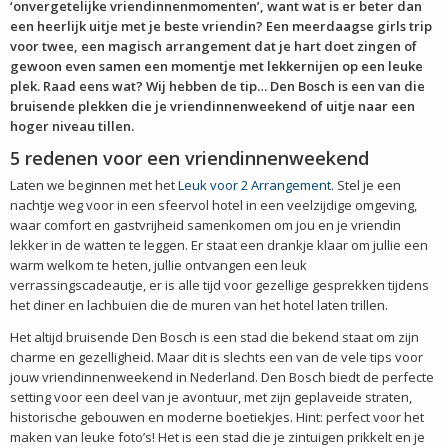
‘onvergetelijke vriendinnenmomenten’, want wat is er beter dan
een heerlijk uitje met je beste vriendin? Een meerdaagse girls trip
voor twee, een magisch arrangement dat je hart doet zingen of
gewoon even samen een momentje met lekkernijen op een leuke
plek. Raad eens wat? Wij hebben de tip… Den Bosch is een van die
bruisende plekken die je vriendinnenweekend of uitje naar een
hoger niveau tillen.
5 redenen voor een vriendinnenweekend
Laten we beginnen met het
Leuk voor 2 Arrangement
. Stel je een
nachtje weg voor in een sfeervol hotel in een veelzijdige omgeving,
waar comfort en gastvrijheid samenkomen om jou en je vriendin
lekker in de watten te leggen. Er staat een drankje klaar om jullie een
warm welkom te heten, jullie ontvangen een leuk
verrassingscadeautje, er is alle tijd voor gezellige gesprekken tijdens
het diner en lachbuien die de muren van het hotel laten trillen.
Het altijd bruisende Den Bosch is een stad die bekend staat om zijn
charme en gezelligheid. Maar dit is slechts een van de vele tips voor
jouw vriendinnenweekend in Nederland. Den Bosch biedt de perfecte
setting voor een deel van je avontuur, met zijn geplaveide straten,
historische gebouwen en moderne boetiekjes. Hint: perfect voor het
maken van leuke foto’s! Het is een stad die je zintuigen prikkelt en je