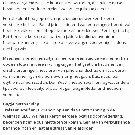
nieuwsgierigheid wekt. Je kunt er uren winkelen, de leukste musea
bezoeken en heerlijk borrelen. Wat willen jullie nog meer?
Een absoluut hoogtepunt van je vriendinnenweekend is een
vorstelijke high tea. Beeld je in: genietend van een etagère boordevol
heerlijke lekkernijen onbeperkt thee en uren kletsen. Een high tea bij
Fletcher is de kers op de taart van jullie vriendinnenavontuur.
Uiteraard kunnen jullie de thee ook vervangen voor wijntjes tijdens
een high wine.
Maar, een vriendinnen uitje is meer dan één stad verkennen en kan
ook een totaal andere invulling krijgen. Het gaat om het delen van
unieke ervaringen, het vieren van jullie vriendschap en het creëren
van herinneringen die een leven lang meegaan. Dus, naast een
citytrip naar een stad als Den Bosch, hebben we hier nog wat andere
tips voor een leuk uitje of paar dagen weg in Nederland met een
vriendin:
Dagje ontspanning:
Trakteer jezelf en je vriendin op een dagje ontspanning in de
Wellness. BLUE Wellness kent meerdere locaties door Nederland,
bekenden hoef je dus niet tegen te komen. Geniet van verkwikkende
behandelingen en laat alle stress van je afglijden.