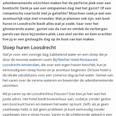
adembenemende uitzichten maken het de perfecte plek voor een
boottocht. Denk je aan een ontspannen dag met het gezin? Of een
romantische vaartocht met je geliefde? Misschien zoek je wel een
avontuurlijk uitje met vrienden. Wat je plannen ook zijn, een boot
huren in Loosdrecht biedt alles wat je zoekt. Vaar over het
glinsterende water, geniet van de rust en ontdek de verborgen
parels van deze bijzondere plek. Lees snel verder en kom erachter
hoe jij er een geslaagde dag op de boot van kan maken.
Sloep huren Loosdrecht
Stel je voor: een zonnige dag, kabbelend water en een sloep die je
door de mooiste wateren voert. Bij
Fletcher Hotel-Restaurant
Loosdrecht-Amsterdam
, die over een eigen haven beschikt, kun je
eenvoudig een sloep huren en je avontuur beginnen. Dit luxe hotel is
de ideale uitvalsbasis voor een zomerse dag op het water. Geniet van
het varen over de serene wateren en bewonder de adembenemende
uitzichten.
Wil je varen op de Loosdrechtse Plassen? Dan ben je hier aan het
juiste adres. Het hotel biedt bootverhuur aan, zodat je zonder gedoe
een boot kunt huren en meteen het water op kunt. Zelfs als je geen
vaarbewijs hebt, is dat geen probleem. Je kunt eenvoudig zonder
vaarbewijs een e-sloep huren. Varen in dit schitterende gebied is een