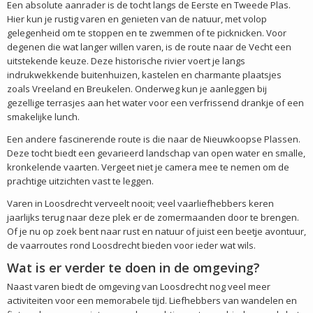
Een absolute aanrader is de tocht langs de Eerste en Tweede Plas.
Hier kun je rustig varen en genieten van de natuur, met volop
gelegenheid om te stoppen en te zwemmen of te picknicken. Voor
degenen die wat langer willen varen, is de route naar de Vecht een
uitstekende keuze. Deze historische rivier voert je langs
indrukwekkende buitenhuizen, kastelen en charmante plaatsjes
zoals Vreeland en Breukelen. Onderweg kun je aanleggen bij
gezellige terrasjes aan het water voor een verfrissend drankje of een
smakelijke lunch.
Een andere fascinerende route is die naar de Nieuwkoopse Plassen.
Deze tocht biedt een gevarieerd landschap van open water en smalle,
kronkelende vaarten. Vergeet niet je camera mee te nemen om de
prachtige uitzichten vast te leggen.
Varen in Loosdrecht verveelt nooit; veel vaarliefhebbers keren
jaarlijks terug naar deze plek er de zomermaanden door te brengen.
Of je nu op zoek bent naar rust en natuur of juist een beetje avontuur,
de vaarroutes rond Loosdrecht bieden voor ieder wat wils.
Wat is er verder te doen in de omgeving?
Naast varen biedt de omgeving van Loosdrecht nog veel meer
activiteiten voor een memorabele tijd. Liefhebbers van wandelen en