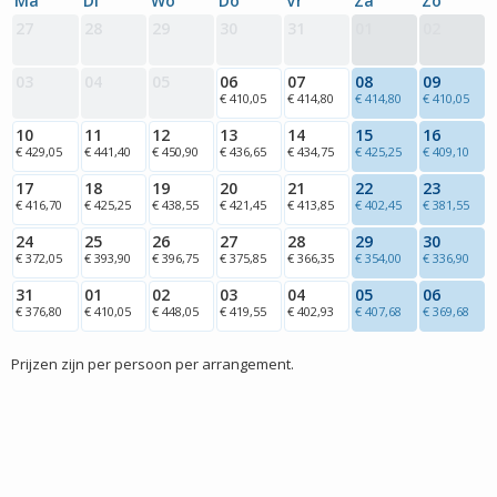
Ma
Di
Wo
Do
Vr
Za
Zo
27
28
29
30
31
01
02
03
04
05
06
07
08
09
€ 410,05
€ 414,80
€ 414,80
€ 410,05
10
11
12
13
14
15
16
€ 429,05
€ 441,40
€ 450,90
€ 436,65
€ 434,75
€ 425,25
€ 409,10
17
18
19
20
21
22
23
€ 416,70
€ 425,25
€ 438,55
€ 421,45
€ 413,85
€ 402,45
€ 381,55
24
25
26
27
28
29
30
€ 372,05
€ 393,90
€ 396,75
€ 375,85
€ 366,35
€ 354,00
€ 336,90
31
01
02
03
04
05
06
€ 376,80
€ 410,05
€ 448,05
€ 419,55
€ 402,93
€ 407,68
€ 369,68
Prijzen zijn per persoon per arrangement.