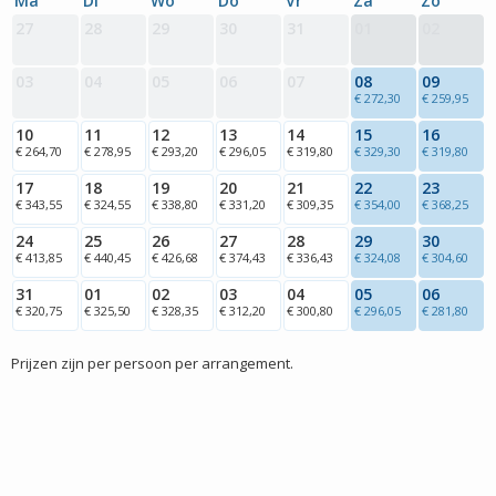
Ma
Di
Wo
Do
Vr
Za
Zo
27
28
29
30
31
01
02
03
04
05
06
07
08
09
€ 272,30
€ 259,95
10
11
12
13
14
15
16
€ 264,70
€ 278,95
€ 293,20
€ 296,05
€ 319,80
€ 329,30
€ 319,80
17
18
19
20
21
22
23
€ 343,55
€ 324,55
€ 338,80
€ 331,20
€ 309,35
€ 354,00
€ 368,25
24
25
26
27
28
29
30
€ 413,85
€ 440,45
€ 426,68
€ 374,43
€ 336,43
€ 324,08
€ 304,60
31
01
02
03
04
05
06
€ 320,75
€ 325,50
€ 328,35
€ 312,20
€ 300,80
€ 296,05
€ 281,80
Prijzen zijn per persoon per arrangement.