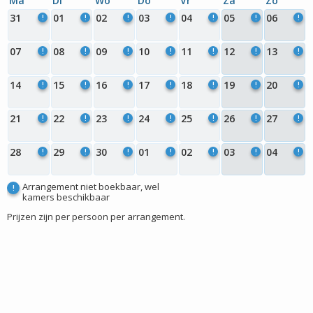
Ma
Di
Wo
Do
Vr
Za
Zo
31
01
02
03
04
05
06
!
!
!
!
!
!
!
07
08
09
10
11
12
13
!
!
!
!
!
!
!
14
15
16
17
18
19
20
!
!
!
!
!
!
!
21
22
23
24
25
26
27
!
!
!
!
!
!
!
28
29
30
01
02
03
04
!
!
!
!
!
!
!
Arrangement niet boekbaar, wel
!
kamers beschikbaar
Prijzen zijn per persoon per arrangement.