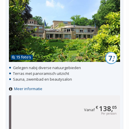
7,
15 foto's
7
Gelegen nabij diverse natuurgebieden
Terras met panoramisch uitzicht
Sauna, zwembad en beautysalon
Meer informatie
138,
€
05
Vanaf
Per persoon