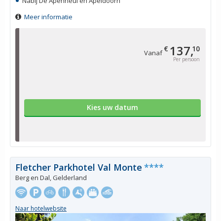
Nabij De Apenheul en Apeldoorn
Meer informatie
137,
€
10
Vanaf
Per persoon
Kies uw datum
Fletcher Parkhotel Val Monte
****
Berg en Dal, Gelderland
Naar hotelwebsite