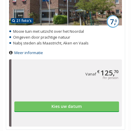
7,
21 foto's
0
Mooie tuin met uitzicht over het Noordal
Omgeven door prachtige natuur
Nabij steden als Maastricht, Aken en Vaals
Meer informatie
125,
€
70
Vanaf
Per persoon
Kies uw datum