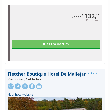
132,
€
35
Vanaf
Per persoon
Kies uw datum
Fletcher Boutique Hotel De Mallejan
****
Vierhouten, Gelderland
Naar hotelwebsite