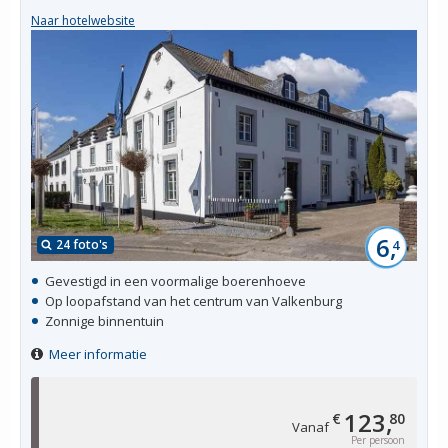
Naar hotelwebsite
6,
24 foto's
4
Gevestigd in een voormalige boerenhoeve
Op loopafstand van het centrum van Valkenburg
Zonnige binnentuin
Meer informatie
123,
€
80
Vanaf
Per persoon