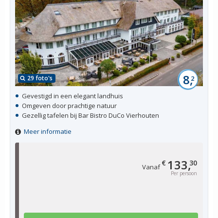
8,
29 foto's
2
Gevestigd in een elegant landhuis
Omgeven door prachtige natuur
Gezellig tafelen bij Bar Bistro DuCo Vierhouten
Meer informatie
133,
€
30
Vanaf
Per persoon