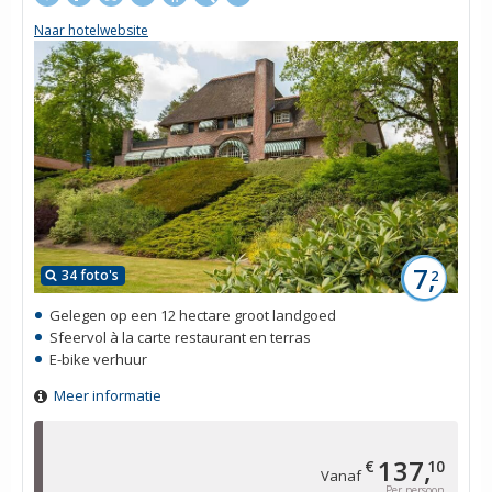
Naar hotelwebsite
7,
34 foto's
2
Gelegen op een 12 hectare groot landgoed
Sfeervol à la carte restaurant en terras
E-bike verhuur
Meer informatie
137,
€
10
Vanaf
Per persoon