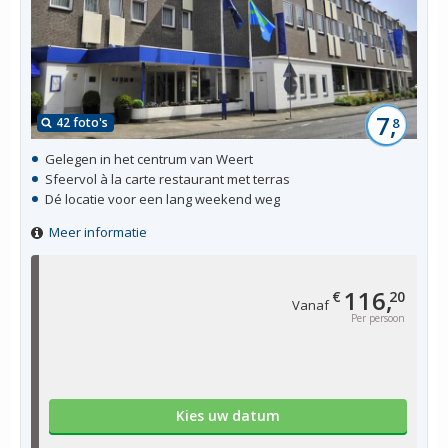
7,
42 foto's
8
Gelegen in het centrum van Weert
Sfeervol à la carte restaurant met terras
Dé locatie voor een lang weekend weg
Meer informatie
116,
€
20
Vanaf
Per persoon
Kies uw datum