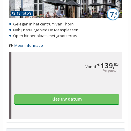
7,
18 foto's
4
Gelegen in het centrum van Thorn
Nabij natuurgebied De Maasplassen
Open binnenplaats met groot terras
Meer informatie
139,
€
95
Vanaf
Per persoon
Kies uw datum