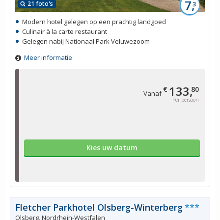
7,
21 foto's
3
Modern hotel gelegen op een prachtig landgoed
Culinair à la carte restaurant
Gelegen nabij Nationaal Park Veluwezoom
Meer informatie
133,
€
80
Vanaf
Per persoon
Kies uw datum
Fletcher Parkhotel Olsberg-Winterberg
***
Olsberg, Nordrhein-Westfalen