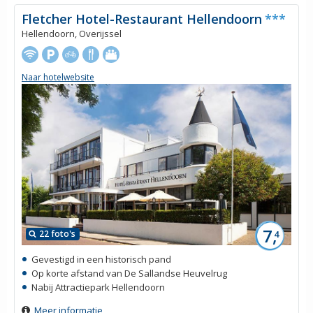
Fletcher Hotel-Restaurant Hellendoorn
***
Hellendoorn, Overijssel
Naar hotelwebsite
7,
22 foto's
4
Gevestigd in een historisch pand
Op korte afstand van De Sallandse Heuvelrug
Nabij Attractiepark Hellendoorn
Meer informatie