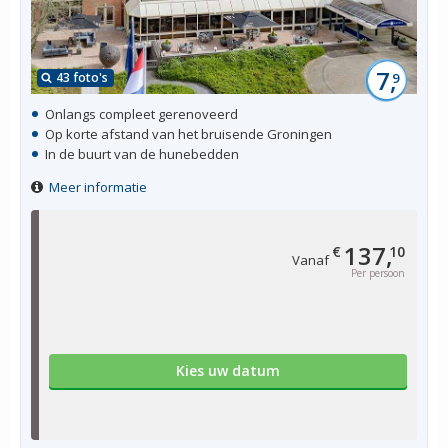
7,
43 foto's
9
Onlangs compleet gerenoveerd
Op korte afstand van het bruisende Groningen
In de buurt van de hunebedden
Meer informatie
137,
€
10
Vanaf
Per persoon
Kies uw datum