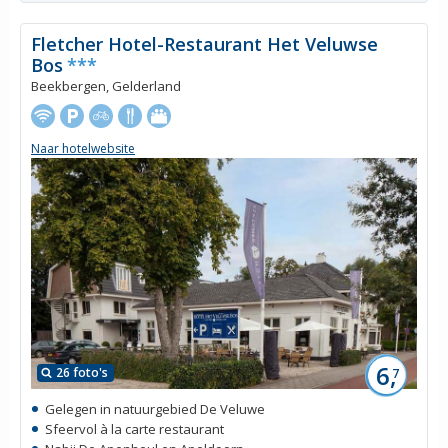
Fletcher Hotel-Restaurant Het Veluwse
Bos
***
Beekbergen, Gelderland
Naar hotelwebsite
6,
26 foto's
7
Gelegen in natuurgebied De Veluwe
Sfeervol à la carte restaurant