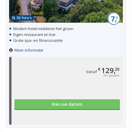
7,
30 foto's
7
Modern hotel middenin het groen
Eigen restaurant en bar
Grote spa- en fitnessruimte
Meer informatie
129,
€
20
Vanaf
Per persoon
Kies uw datum