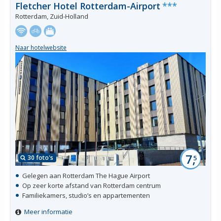
Fletcher Hotel Rotterdam-Airport
***
Rotterdam, Zuid-Holland
Naar hotelwebsite
7,
30 foto's
5
Gelegen aan Rotterdam The Hague Airport
Op zeer korte afstand van Rotterdam centrum
Familiekamers, studio’s en appartementen
Meer informatie