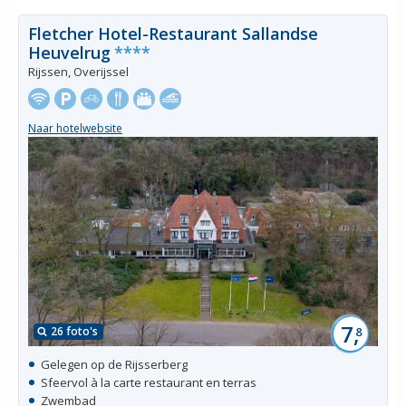
Fletcher Hotel-Restaurant Sallandse
Heuvelrug
****
Rijssen, Overijssel
Naar hotelwebsite
7,
26 foto's
8
Gelegen op de Rijsserberg
Sfeervol à la carte restaurant en terras
Zwembad