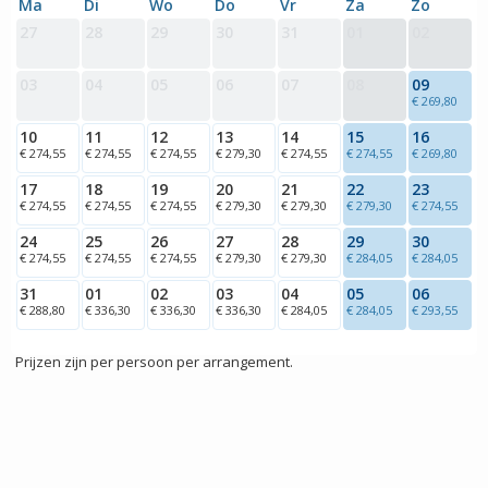
Ma
Di
Wo
Do
Vr
Za
Zo
27
28
29
30
31
01
02
03
04
05
06
07
08
09
€ 269,80
10
11
12
13
14
15
16
€ 274,55
€ 274,55
€ 274,55
€ 279,30
€ 274,55
€ 274,55
€ 269,80
17
18
19
20
21
22
23
€ 274,55
€ 274,55
€ 274,55
€ 279,30
€ 279,30
€ 279,30
€ 274,55
24
25
26
27
28
29
30
€ 274,55
€ 274,55
€ 274,55
€ 279,30
€ 279,30
€ 284,05
€ 284,05
31
01
02
03
04
05
06
€ 288,80
€ 336,30
€ 336,30
€ 336,30
€ 284,05
€ 284,05
€ 293,55
Prijzen zijn per persoon per arrangement.