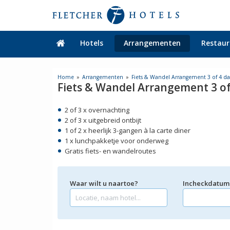
Hotels
Arrangementen
Restaur
Home
Arrangementen
Fiets & Wandel Arrangement 3 of 4 d
Fiets & Wandel Arrangement 3 o
2 of 3 x overnachting
2 of 3 x uitgebreid ontbijt
1 of 2 x heerlijk 3-gangen à la carte diner
1 x lunchpakketje voor onderweg
Gratis fiets- en wandelroutes
Waar wilt u naartoe?
Incheckdatum