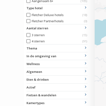
Aangenaam 6+
(105)
Type hotel
Fletcher Deluxe hotels
(18)
Fletcher Partnerhotels
(0)
Aantal sterren
3 sterren
(15)
4 sterren
(91)
Thema
In de omgeving van
Wellness
Algemeen
Eten & drinken
Actief
Fietsen & wandelen
Kamertypes