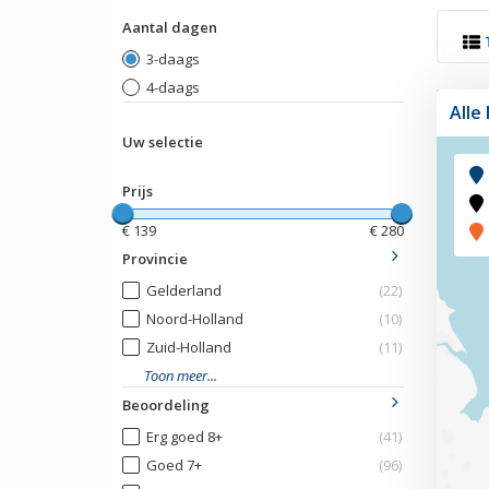
Aantal dagen
3-daags
4-daags
Alle
Uw selectie
Prijs
€
139
€
280
Provincie
Gelderland
(22)
Noord-Holland
(10)
Zuid-Holland
(11)
Toon meer...
Beoordeling
Erg goed 8+
(41)
Goed 7+
(96)