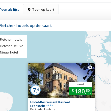
Toon als lijst
Toon op kaart
 Fletcher hotels op de kaart
Fletcher hotels
Fletcher Deluxe
Nieuw hotel
vanaf
7,
180,
4
€
80
p.p.
Hotel-Restaurant Kasteel
Erenstein
****
Kerkrade, Limburg