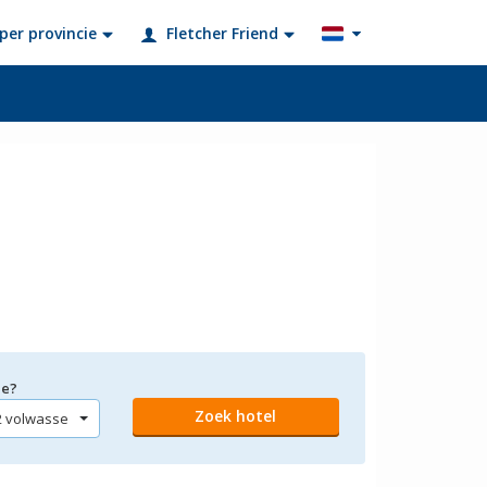
per provincie
Fletcher Friend
ee?