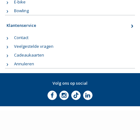
E-bike
Bowling
Klantenservice
Contact
Veelgestelde vragen
Cadeaukaarten
Annuleren
Volg ons op social
Algemene voorwaarden
Cookiebeleid
Cookies beheren
Privacybeleid
Disclaimer
Laagste Prijsgarantie
Huisregels
©2026 Fletcher Hotel Exploitaties B.V.