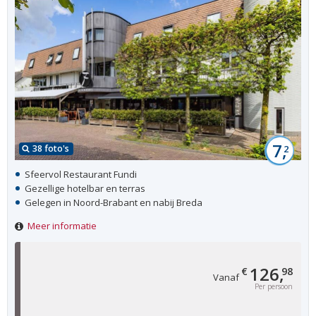
7,
38 foto's
2
Sfeervol Restaurant Fundi
Gezellige hotelbar en terras
Gelegen in Noord-Brabant en nabij Breda
Meer informatie
126,
€
98
Vanaf
Per persoon