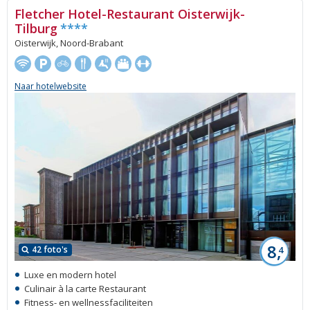
Fletcher Hotel-Restaurant Oisterwijk-
Tilburg
****
Oisterwijk, Noord-Brabant
Naar hotelwebsite
8,
42 foto's
4
Luxe en modern hotel
Culinair à la carte Restaurant
Fitness- en wellnessfaciliteiten