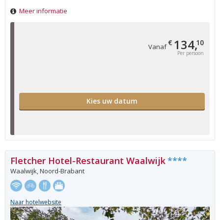
Meer informatie
134,
€
10
Vanaf
Per persoon
Kies uw datum
Fletcher Hotel-Restaurant Waalwijk
****
Waalwijk, Noord-Brabant
Naar hotelwebsite