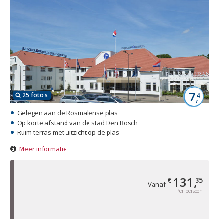
7,
25 foto's
4
Gelegen aan de Rosmalense plas
Op korte afstand van de stad Den Bosch
Ruim terras met uitzicht op de plas
Meer informatie
131,
€
35
Vanaf
Per persoon