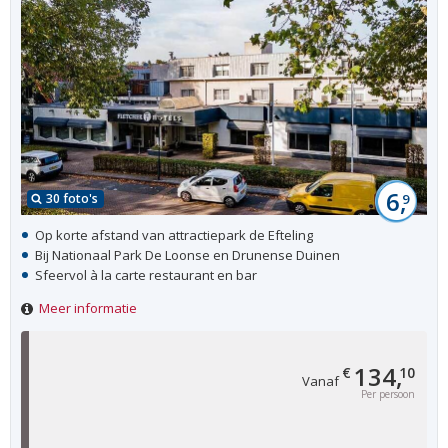
6,
30 foto's
9
Op korte afstand van attractiepark de Efteling
Bij Nationaal Park De Loonse en Drunense Duinen
Sfeervol à la carte restaurant en bar
Meer informatie
134,
€
10
Vanaf
Per persoon