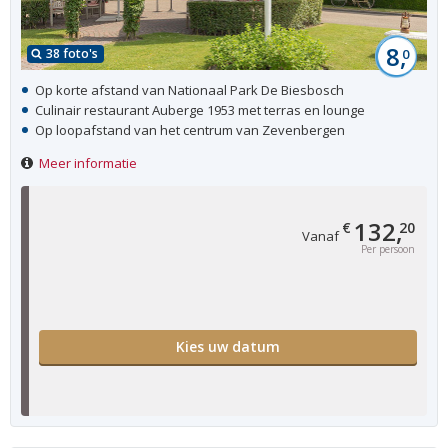
8,
38 foto's
0
Op korte afstand van Nationaal Park De Biesbosch
Culinair restaurant Auberge 1953 met terras en lounge
Op loopafstand van het centrum van Zevenbergen
Meer informatie
132,
€
20
Vanaf
Per persoon
Kies uw datum