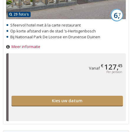
6,
29 foto's
7
Sfeervol hotel met à la carte restaurant
Op korte afstand van de stad 's-Hertogenbosch
Bij Nationaal Park De Loonse en Drunense Duinen
Meer informatie
127,
€
45
Vanaf
Per persoon
Kies uw datum