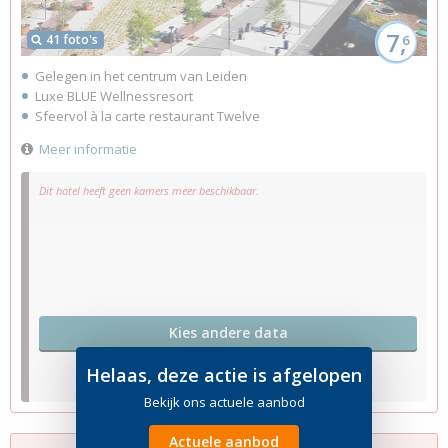
7,
41 foto's
6
Gelegen in het centrum van Leiden
Luxe BLUE Wellnessresort
Sfeervol à la carte restaurant Twelve
Meer informatie
Dit hotel heeft geen kamers meer beschikbaar.
Kies andere data
Helaas, deze actie is afgelopen
Bekijk ons actuele aanbod
Actuele aanbod