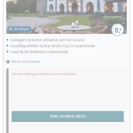
8,
33 foto's
6
Gelegen op korte afstand van het strand
Gezellig tafelen bij Bar Bistro DuCo Haamstede
Luxe BLUE Wellness Haamstede
Meer informatie
Dit hotel heeft geen kamers meer beschikbaar.
Kies andere data