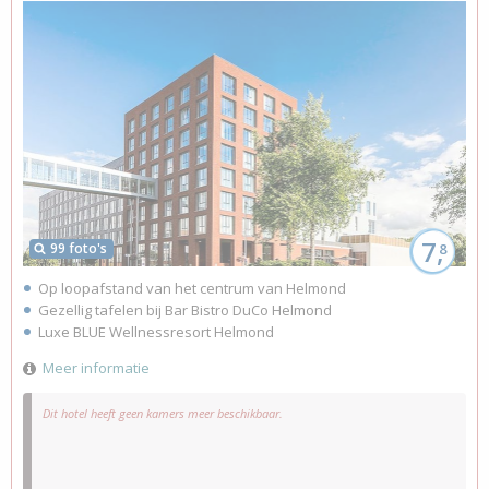
7,
99 foto's
8
Op loopafstand van het centrum van Helmond
Gezellig tafelen bij Bar Bistro DuCo Helmond
Luxe BLUE Wellnessresort Helmond
Meer informatie
Dit hotel heeft geen kamers meer beschikbaar.