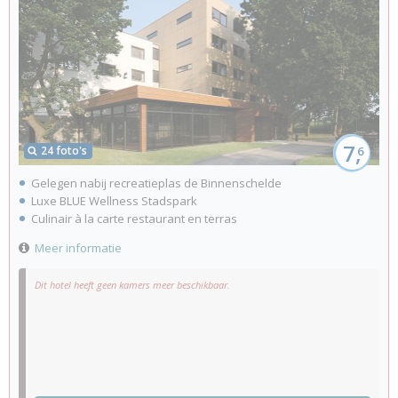
7,
24 foto's
6
Gelegen nabij recreatieplas de Binnenschelde
Luxe BLUE Wellness Stadspark
Culinair à la carte restaurant en terras
Meer informatie
Dit hotel heeft geen kamers meer beschikbaar.