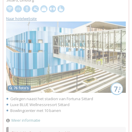
Sittard, Limburg
Naar hotelwebsite
7,
76 foto's
2
Gelegen naast het stadion van Fortuna Sittard
Luxe BLUE Wellnessresort Sittard
Bowlingcenter met 10 banen
Meer informatie