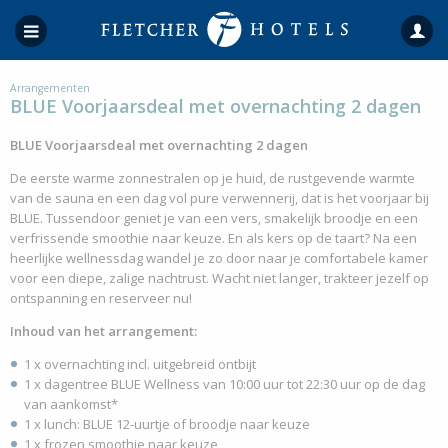
Arrangementen
BLUE Voorjaarsdeal met overnachting 2 dagen
BLUE Voorjaarsdeal met overnachting 2 dagen
De eerste warme zonnestralen op je huid, de rustgevende warmte
van de sauna en een dag vol pure verwennerij, dat is het voorjaar bij
BLUE. Tussendoor geniet je van een vers, smakelijk broodje en een
verfrissende smoothie naar keuze. En als kers op de taart? Na een
heerlijke wellnessdag wandel je zo door naar je comfortabele kamer
voor een diepe, zalige nachtrust. Wacht niet langer, trakteer jezelf op
ontspanning en reserveer nu!
Inhoud van het arrangement:
1 x overnachting incl. uitgebreid ontbijt
1 x dagentree BLUE Wellness van 10:00 uur tot 22:30 uur op de dag
van aankomst*
1 x lunch: BLUE 12-uurtje of broodje naar keuze
1 x frozen smoothie naar keuze