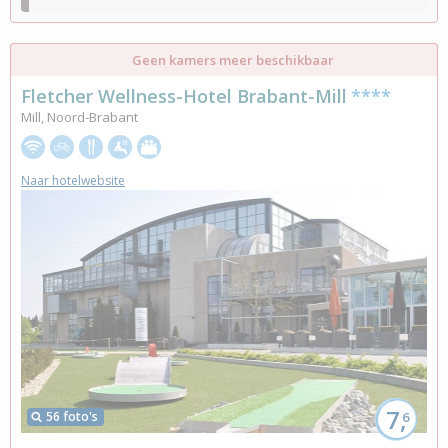
Geen kamers meer beschikbaar
Fletcher Wellness-Hotel Brabant-Mill
****
Mill, Noord-Brabant
Naar hotelwebsite
7,
56 foto's
6