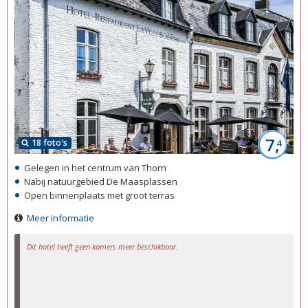
7,
18 foto's
4
Gelegen in het centrum van Thorn
Nabij natuurgebied De Maasplassen
Open binnenplaats met groot terras
Meer informatie
Dit hotel heeft geen kamers meer beschikbaar.