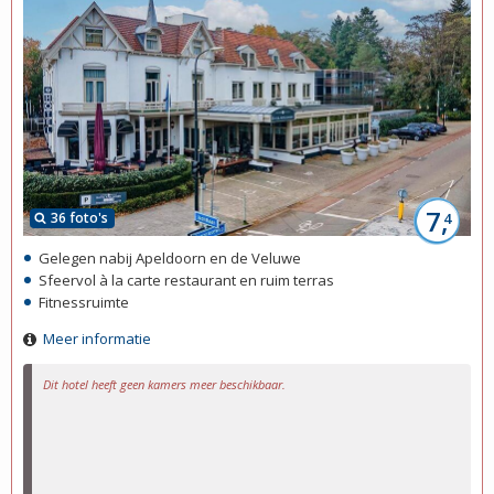
7,
36 foto's
4
Gelegen nabij Apeldoorn en de Veluwe
Sfeervol à la carte restaurant en ruim terras
Fitnessruimte
Meer informatie
Dit hotel heeft geen kamers meer beschikbaar.