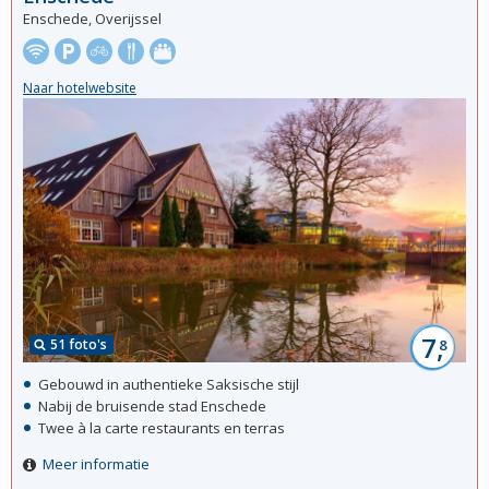
Enschede, Overijssel
Naar hotelwebsite
7,
51 foto's
8
Gebouwd in authentieke Saksische stijl
Nabij de bruisende stad Enschede
Twee à la carte restaurants en terras
Meer informatie