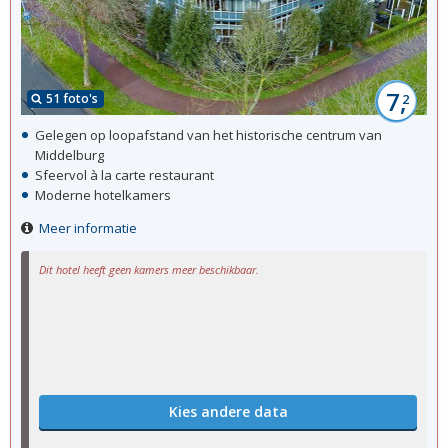
7,
51 foto's
2
Gelegen op loopafstand van het historische centrum van
Middelburg
Sfeervol à la carte restaurant
Moderne hotelkamers
Meer informatie
Dit hotel heeft geen kamers meer beschikbaar.
Kies andere data