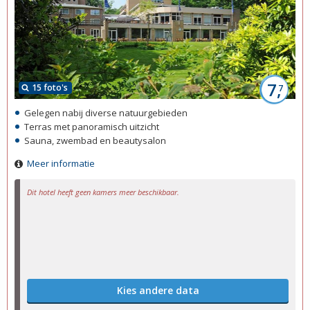
7,
15 foto's
7
Gelegen nabij diverse natuurgebieden
Terras met panoramisch uitzicht
Sauna, zwembad en beautysalon
Meer informatie
Dit hotel heeft geen kamers meer beschikbaar.
Kies andere data