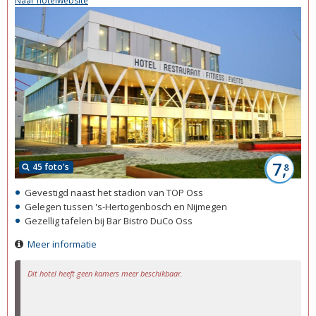
Naar hotelwebsite
7,
45 foto's
8
Gevestigd naast het stadion van TOP Oss
Gelegen tussen 's-Hertogenbosch en Nijmegen
Gezellig tafelen bij Bar Bistro DuCo Oss
Meer informatie
Dit hotel heeft geen kamers meer beschikbaar.