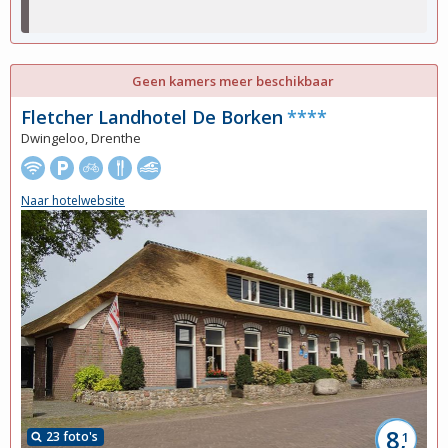
Geen kamers meer beschikbaar
Fletcher Landhotel De Borken
****
Dwingeloo, Drenthe
Naar hotelwebsite
8,
23 foto's
1