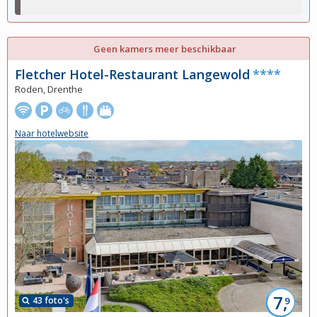
Geen kamers meer beschikbaar
Fletcher Hotel-Restaurant Langewold
****
Roden, Drenthe
Naar hotelwebsite
7,
43 foto's
9