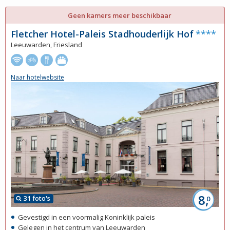
Geen kamers meer beschikbaar
Fletcher Hotel-Paleis Stadhouderlijk Hof
****
Leeuwarden, Friesland
Naar hotelwebsite
8,
31 foto's
0
Gevestigd in een voormalig Koninklijk paleis
Gelegen in het centrum van Leeuwarden