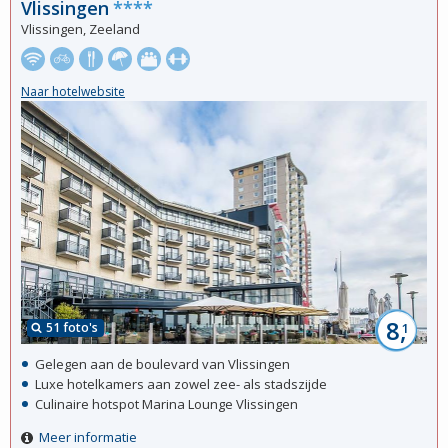
Vlissingen
****
Vlissingen, Zeeland
Naar hotelwebsite
8,
51 foto's
1
Gelegen aan de boulevard van Vlissingen
Luxe hotelkamers aan zowel zee- als stadszijde
Culinaire hotspot Marina Lounge Vlissingen
Meer informatie