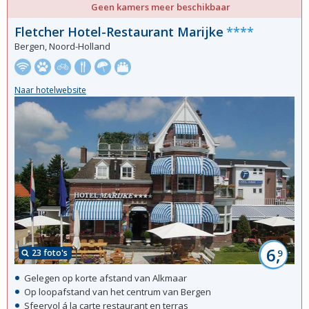
Geen kamers meer beschikbaar
Fletcher Hotel-Restaurant Marijke
****
Bergen, Noord-Holland
Naar hotelwebsite
6,
23 foto's
9
Gelegen op korte afstand van Alkmaar
Op loopafstand van het centrum van Bergen
Sfeervol á la carte restaurant en terras