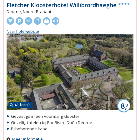
Fletcher Kloosterhotel Willibrordhaeghe
****
Deurne, Noord-Brabant
Naar hotelwebsite
8,
41 foto's
3
Gevestigd in een voormalig klooster
Gezellig tafelen bij Bar Bistro DuCo Deurne
Bijbehorende kapel
Meer informatie