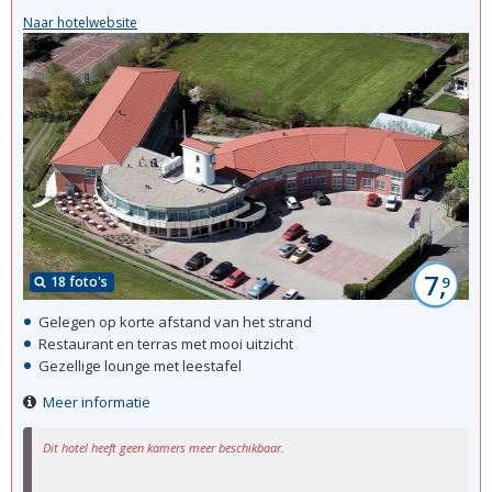
Naar hotelwebsite
7,
18 foto's
9
Gelegen op korte afstand van het strand
Restaurant en terras met mooi uitzicht
Gezellige lounge met leestafel
Meer informatie
Dit hotel heeft geen kamers meer beschikbaar.