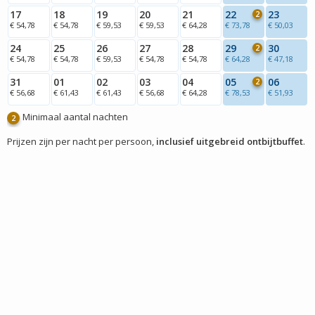
17
18
19
20
21
22
23
2
€ 54,78
€ 54,78
€ 59,53
€ 59,53
€ 64,28
€ 73,78
€ 50,03
24
25
26
27
28
29
30
2
€ 54,78
€ 54,78
€ 59,53
€ 54,78
€ 54,78
€ 64,28
€ 47,18
31
01
02
03
04
05
06
2
€ 56,68
€ 61,43
€ 61,43
€ 56,68
€ 64,28
€ 78,53
€ 51,93
Minimaal aantal nachten
2
Prijzen zijn per nacht per persoon,
inclusief uitgebreid ontbijtbuffet
.