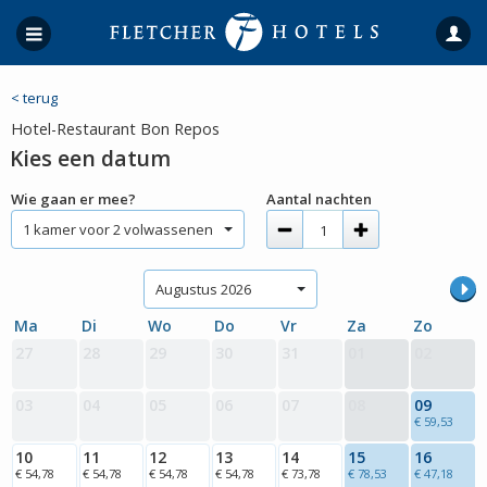
< terug
Hotel-Restaurant Bon Repos
Kies een datum
Wie gaan er mee?
Aantal nachten
1 kamer voor 2 volwassenen
Augustus 2026
Ma
Di
Wo
Do
Vr
Za
Zo
27
28
29
30
31
01
02
03
04
05
06
07
08
09
€ 59,53
10
11
12
13
14
15
16
€ 54,78
€ 54,78
€ 54,78
€ 54,78
€ 73,78
€ 78,53
€ 47,18